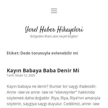
menüyü
Anasayfa
aç
Gizlilik Politikası
Yerel Haber Hikayeleri
Yasal Uyarı
Bölgeden ilham alan neşeli bilgiler!
Hakkımızda
Etiket:
Dede torunuyla evlenebilir mi
Kayın Babaya Baba Denir Mi
Tarih: Nisan 12, 2025
Kayın babaya ne denir? Bunlar bir saygı ifadesidir.
Anne -law ve anne -law ve “ebeveynler” hakkında
söylemek daha doğaldır. Riya, Riya, Riya’nın amacıyla
söylenir, saygıya saygı duyulur. Ceddimiz, anne -law