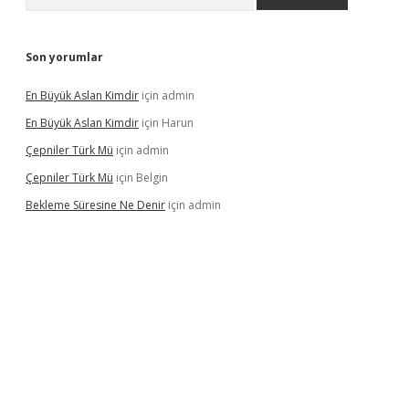
Son yorumlar
En Büyük Aslan Kimdir
için
admin
En Büyük Aslan Kimdir
için
Harun
Çepniler Türk Mü
için
admin
Çepniler Türk Mü
için
Belgin
Bekleme Süresine Ne Denir
için
admin
gir.net