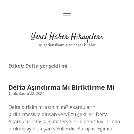
menüyü
Anasayfa
aç
Gizlilik Politikası
Yerel Haber Hikayeleri
Yasal Uyarı
Bölgeden ilham alan neşeli bilgiler!
Hakkımızda
Etiket:
Delta yer şekli mi
Delta Aşındırma Mı Biriktirme Mi
Tarih: Kasım 22, 2024
Delta birikim mi aşınım mı? Akarsuların
biriktirmesiyle oluşan yeryüzü şekilleri Delta:
Akarsuların taşıdığı materyallerin deniz kıyılarında
birikmesiyle oluşan şekillerdir. Barajlar: Eğimin