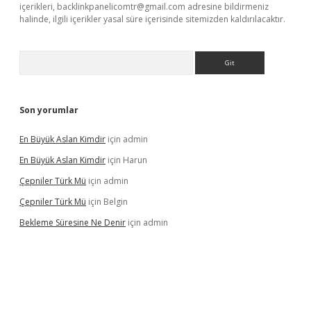
içerikleri,
backlinkpanelicomtr@gmail.com
adresine bildirmeniz
halinde, ilgili içerikler yasal süre içerisinde sitemizden kaldırılacaktır.
Arama
Son yorumlar
En Büyük Aslan Kimdir
için
admin
En Büyük Aslan Kimdir
için
Harun
Çepniler Türk Mü
için
admin
Çepniler Türk Mü
için
Belgin
Bekleme Süresine Ne Denir
için
admin