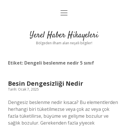
menüyü
Anasayfa
aç
Gizlilik Politikası
Yerel Haber Hikayeleri
Yasal Uyarı
Bölgeden ilham alan neşeli bilgiler!
Hakkımızda
Etiket:
Dengeli beslenme nedir 5 sınıf
Besin Dengesizliği Nedir
Tarih: Ocak 7, 2025
Dengesiz beslenme nedir kısaca? Bu elementlerden
herhangi biri tüketilmezse veya çok az veya çok
fazla tüketilirse, büyüme ve gelişme bozulur ve
sağlık bozulur. Gerekenden fazla yiyecek