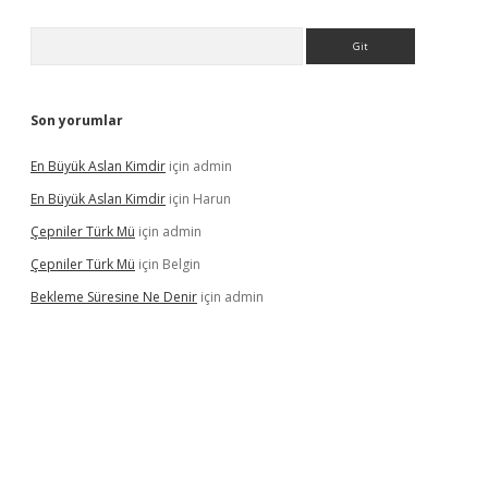
Arama
Son yorumlar
En Büyük Aslan Kimdir
için
admin
En Büyük Aslan Kimdir
için
Harun
Çepniler Türk Mü
için
admin
Çepniler Türk Mü
için
Belgin
Bekleme Süresine Ne Denir
için
admin
rgir.net