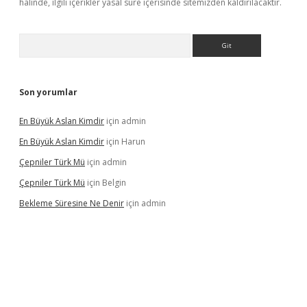
halinde, ilgili içerikler yasal süre içerisinde sitemizden kaldırılacaktır.
Arama
Son yorumlar
En Büyük Aslan Kimdir
için
admin
En Büyük Aslan Kimdir
için
Harun
Çepniler Türk Mü
için
admin
Çepniler Türk Mü
için
Belgin
Bekleme Süresine Ne Denir
için
admin