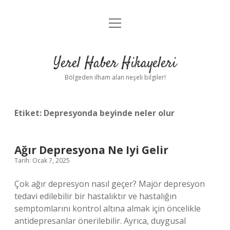
menüyü
Anasayfa
aç
Gizlilik Politikası
Yerel Haber Hikayeleri
Yasal Uyarı
Bölgeden ilham alan neşeli bilgiler!
Hakkımızda
Etiket:
Depresyonda beyinde neler olur
Ağır Depresyona Ne Iyi Gelir
Tarih: Ocak 7, 2025
Çok ağır depresyon nasıl geçer? Majör depresyon
tedavi edilebilir bir hastalıktır ve hastalığın
semptomlarını kontrol altına almak için öncelikle
antidepresanlar önerilebilir. Ayrıca, duygusal