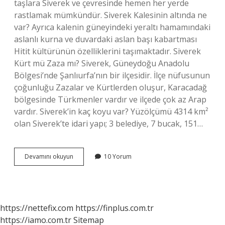
taşlara Siverek ve çevresinde hemen her yerde
rastlamak mümkündür. Siverek Kalesinin altında ne
var? Ayrıca kalenin güneyindeki yeraltı hamamındaki
aslanlı kurna ve duvardaki aslan başı kabartması
Hitit kültürünün özelliklerini taşımaktadır. Siverek
Kürt mü Zaza mı? Siverek, Güneydoğu Anadolu
Bölgesi’nde Şanlıurfa’nın bir ilçesidir. İlçe nüfusunun
çoğunluğu Zazalar ve Kürtlerden oluşur, Karacadağ
bölgesinde Türkmenler vardır ve ilçede çok az Arap
vardır. Siverek’in kaç koyu var? Yüzölçümü 4314 km²
olan Siverek’te idari yapı; 3 belediye, 7 bucak, 151…
Siverekte
Devamını okuyun
10 Yorum
Neden
Bu
Kadar
Taş
Var
https://nettefix.com
https://finplus.com.tr
https://iamo.com.tr
Sitemap