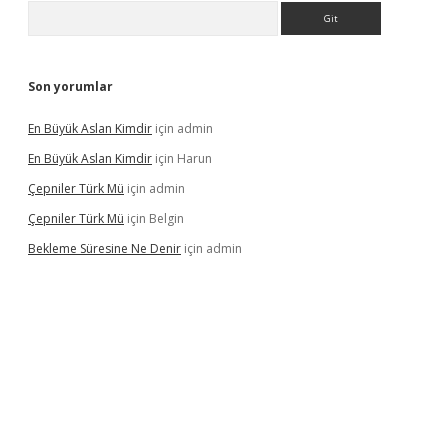
Arama
Son yorumlar
En Büyük Aslan Kimdir
için
admin
En Büyük Aslan Kimdir
için
Harun
Çepniler Türk Mü
için
admin
Çepniler Türk Mü
için
Belgin
Bekleme Süresine Ne Denir
için
admin
gir.net