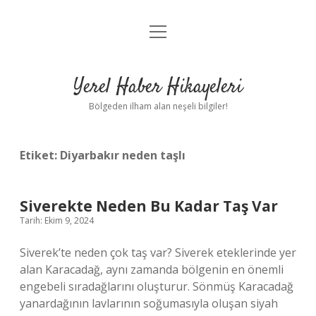
menüyü
Anasayfa
aç
Gizlilik Politikası
Yerel Haber Hikayeleri
Yasal Uyarı
Bölgeden ilham alan neşeli bilgiler!
Hakkımızda
Etiket:
Diyarbakır neden taşlı
Siverekte Neden Bu Kadar Taş Var
Tarih: Ekim 9, 2024
Siverek’te neden çok taş var? Siverek eteklerinde yer
alan Karacadağ, aynı zamanda bölgenin en önemli
engebeli sıradağlarını oluşturur. Sönmüş Karacadağ
yanardağının lavlarının soğumasıyla oluşan siyah