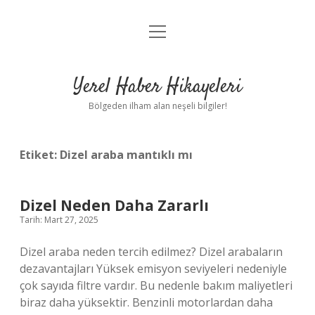
menüyü
Anasayfa
aç
Gizlilik Politikası
Yerel Haber Hikayeleri
Yasal Uyarı
Bölgeden ilham alan neşeli bilgiler!
Hakkımızda
Etiket:
Dizel araba mantıklı mı
Dizel Neden Daha Zararlı
Tarih: Mart 27, 2025
Dizel araba neden tercih edilmez? Dizel arabaların
dezavantajları Yüksek emisyon seviyeleri nedeniyle
çok sayıda filtre vardır. Bu nedenle bakım maliyetleri
biraz daha yüksektir. Benzinli motorlardan daha