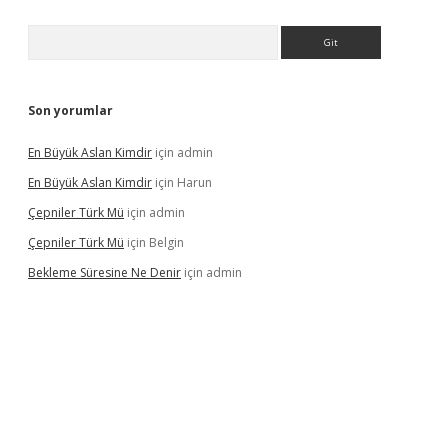
Arama
Son yorumlar
En Büyük Aslan Kimdir
için
admin
En Büyük Aslan Kimdir
için
Harun
Çepniler Türk Mü
için
admin
Çepniler Türk Mü
için
Belgin
Bekleme Süresine Ne Denir
için
admin
gir.net