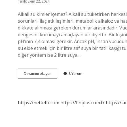
Tarih: Ekim 22, 2024
Alkali su kimler içemez? Alkali su tüketirken herkes
sorunları, ilaç etkileşimleri, metabolik alkaloz ve h
dikkate alınması gereken durumlar arasındadır. Vüc
dengesini korumayı amaçlayan bir diyettir. Bir kişini
pH’ının 7,4 olması gerekir. Ancak pH, insan vücudunun
su elde etmek için bir litre saf suya bir tatlı kaşığı t
diğer yöntem ise 2 litre suya…
Alkali
Devamını okuyun
8 Yorum
Ve
Bazik
Aynı
Şey
Mi
https://nettefix.com
https://finplus.com.tr
https://ia