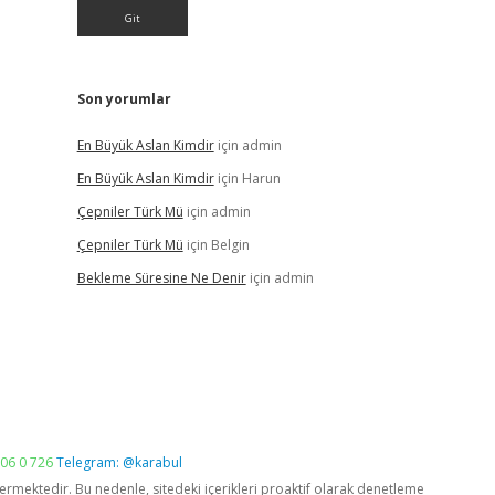
Son yorumlar
En Büyük Aslan Kimdir
için
admin
En Büyük Aslan Kimdir
için
Harun
Çepniler Türk Mü
için
admin
Çepniler Türk Mü
için
Belgin
Bekleme Süresine Ne Denir
için
admin
06 0 726
Telegram: @karabul
vermektedir. Bu nedenle, sitedeki içerikleri proaktif olarak denetleme