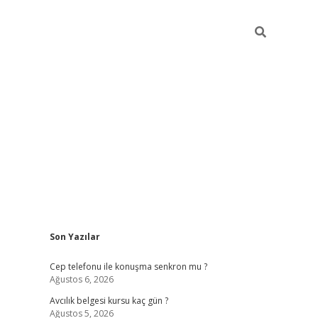
Sidebar
Son Yazılar
betexper güncel giriş
betexpergir.net
Cep telefonu ile konuşma senkron mu ?
Ağustos 6, 2026
Avcılık belgesi kursu kaç gün ?
Ağustos 5, 2026