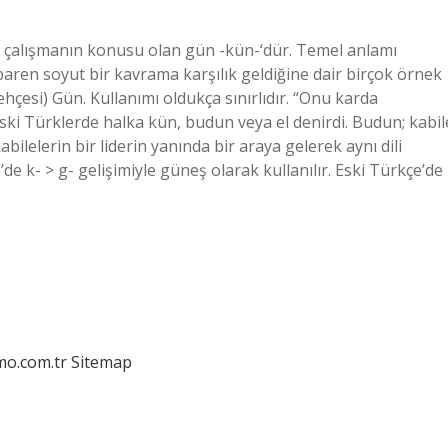
 çalışmanın konusu olan gün -kün-‘dür. Temel anlamı
ren soyut bir kavrama karşılık geldiğine dair birçok örnek
lehçesi) Gün. Kullanımı oldukça sınırlıdır. “Onu karda
i Türklerde halka kün, budun veya el denirdi. Budun; kabil
bilelerin bir liderin yanında bir araya gelerek aynı dili
e k- > g- gelişimiyle güneş olarak kullanılır. Eski Türkçe’de
mo.com.tr
Sitemap