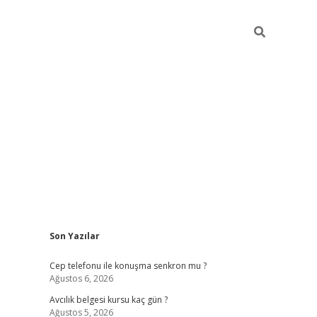
Sidebar
Son Yazılar
betexper güncel giriş
betexpergir.net
Cep telefonu ile konuşma senkron mu ?
Ağustos 6, 2026
Avcılık belgesi kursu kaç gün ?
Ağustos 5, 2026