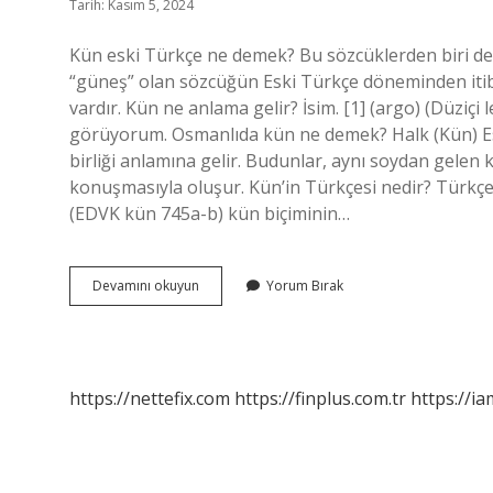
Tarih: Kasım 5, 2024
Kün eski Türkçe ne demek? Bu sözcüklerden biri de
“güneş” olan sözcüğün Eski Türkçe döneminden itiba
vardır. Kün ne anlama gelir? İsim. [1] (argo) (Düziçi 
görüyorum. Osmanlıda kün ne demek? Halk (Kün) Esk
birliği anlamına gelir. Budunlar, aynı soydan gelen ka
konuşmasıyla oluşur. Kün’in Türkçesi nedir? Türkçe’d
(EDVK kün 745a-b) kün biçiminin…
Kün
Devamını okuyun
Yorum Bırak
Eski
Dilde
Ne
Demek
https://nettefix.com
https://finplus.com.tr
https://ia