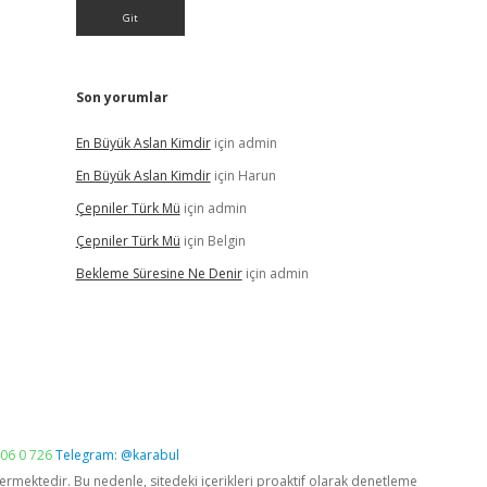
Son yorumlar
En Büyük Aslan Kimdir
için
admin
En Büyük Aslan Kimdir
için
Harun
Çepniler Türk Mü
için
admin
Çepniler Türk Mü
için
Belgin
Bekleme Süresine Ne Denir
için
admin
06 0 726
Telegram: @karabul
vermektedir. Bu nedenle, sitedeki içerikleri proaktif olarak denetleme