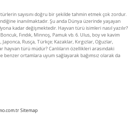
ürlerin sayısını doğru bir şekilde tahmin etmek çok zordur.
endiğine inanılmaktadır. Şu anda Dünya üzerinde yaşayan
rilyona kadar değişmektedir. Hayvan türü isimleri nasıl yazılır?
: Boncuk, Fındık, Minnoş, Pamuk vb. 6. Ulus, boy ve kavim
z, Japonca, Rusça, Türkçe; Kazaklar, Kırgızlar, Oğuzlar,
lar hayvan türü müdür? Canlıların özellikleri arasındaki
cinde benzer ortamlara uyum sağlayarak bağımsız olarak da
mo.com.tr
Sitemap