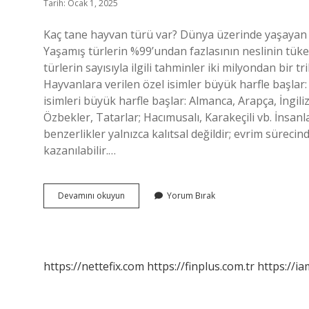
Tarih: Ocak 1, 2025
Kaç tane hayvan türü var? Dünya üzerinde yaşayan t
Yaşamış türlerin %99’undan fazlasının neslinin tük
türlerin sayısıyla ilgili tahminler iki milyondan bir t
Hayvanlara verilen özel isimler büyük harfle başlar
isimleri büyük harfle başlar: Almanca, Arapça, İngili
Özbekler, Tatarlar; Hacımusalı, Karakeçili vb. İnsan
benzerlikler yalnızca kalıtsal değildir; evrim süre
kazanılabilir.…
Hayvan
Devamını okuyun
Yorum Bırak
Türü
Var
Mı
https://nettefix.com
https://finplus.com.tr
https://ia