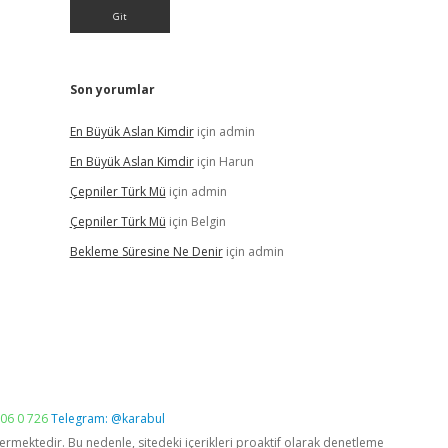
Son yorumlar
En Büyük Aslan Kimdir
için
admin
En Büyük Aslan Kimdir
için
Harun
Çepniler Türk Mü
için
admin
Çepniler Türk Mü
için
Belgin
Bekleme Süresine Ne Denir
için
admin
06 0 726
Telegram: @karabul
vermektedir. Bu nedenle, sitedeki içerikleri proaktif olarak denetleme