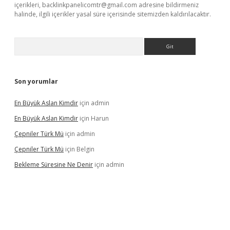
içerikleri,
backlinkpanelicomtr@gmail.com
adresine bildirmeniz
halinde, ilgili içerikler yasal süre içerisinde sitemizden kaldırılacaktır.
Arama
Son yorumlar
En Büyük Aslan Kimdir
için
admin
En Büyük Aslan Kimdir
için
Harun
Çepniler Türk Mü
için
admin
Çepniler Türk Mü
için
Belgin
Bekleme Süresine Ne Denir
için
admin