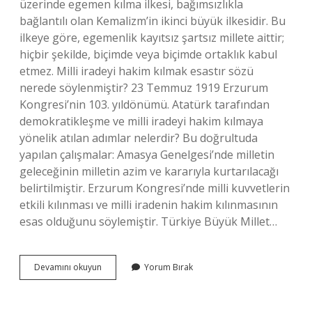
üzerinde egemen kılma ilkesi, bağımsızlıkla
bağlantılı olan Kemalizm’in ikinci büyük ilkesidir. Bu
ilkeye göre, egemenlik kayıtsız şartsız millete aittir;
hiçbir şekilde, biçimde veya biçimde ortaklık kabul
etmez. Milli iradeyi hakim kılmak esastır sözü
nerede söylenmiştir? 23 Temmuz 1919 Erzurum
Kongresi’nin 103. yıldönümü. Atatürk tarafından
demokratikleşme ve milli iradeyi hakim kılmaya
yönelik atılan adımlar nelerdir? Bu doğrultuda
yapılan çalışmalar: Amasya Genelgesi’nde milletin
geleceğinin milletin azim ve kararıyla kurtarılacağı
belirtilmiştir. Erzurum Kongresi’nde milli kuvvetlerin
etkili kılınması ve milli iradenin hakim kılınmasının
esas olduğunu söylemiştir. Türkiye Büyük Millet…
Milli
Devamını okuyun
Yorum Bırak
Iradeyi
Hakim
Kılmak