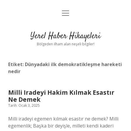
menüyü
Anasayfa
aç
Gizlilik Politikası
Yerel Haber Hikayeleri
Yasal Uyarı
Bölgeden ilham alan neşeli bilgiler!
Hakkımızda
Etiket:
Dünyadaki ilk demokratikleşme hareketi
nedir
Milli Iradeyi Hakim Kılmak Esastır
Ne Demek
Tarih: Ocak 3, 2025
Milli iradeyi egemen kılmak esastır ne demek? Milli
egemenlik; Başka bir deyişle, milleti kendi kaderi