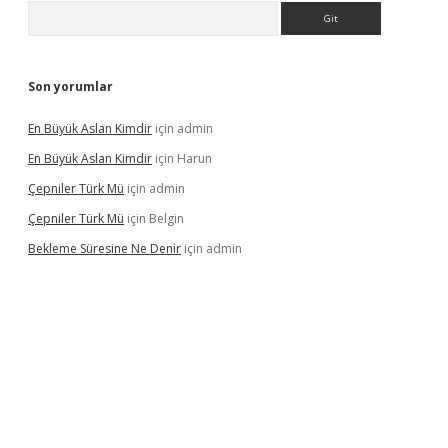
Arama
Son yorumlar
En Büyük Aslan Kimdir
için
admin
En Büyük Aslan Kimdir
için
Harun
Çepniler Türk Mü
için
admin
Çepniler Türk Mü
için
Belgin
Bekleme Süresine Ne Denir
için
admin
gir.net