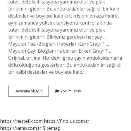
tutar, detoksifikasyona yardımcı olur ve plak
birikimini giderir. Bu antioksidanlar sağlıklı bir kalbi
destekler ve böylece kalp krizi riskini en aza indirir,
aynı zamanda yüksek tansiyonu kontrol altında
tutar, detoksifikasyona yardımcı olur ve plak
birikimini giderir. Bilmeniz gereken her şey …
Mayukh Tea ›Bloglar› Haberler ›Earl-Gray-T …
Mayukh Çay› Bloglar ›Haberler› Erken Gray-T …
Orijinal, orijinal HordeArlgrau çayın antioksidanlarla
dolu olduğunu gösteriyor. Bu antioksidanlar sağlıklı
bir kalbi destekler ve böylece kalp…
Earl
Devamını okuyun
Yorum Bırak
Grey
Sağlıklı
Mı
https://nettefix.com
https://finplus.com.tr
https://iamo.com.tr
Sitemap