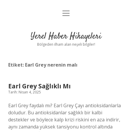
menüyü
Anasayfa
aç
Gizlilik Politikası
Yerel Haber Hikayeleri
Yasal Uyarı
Bölgeden ilham alan neşeli bilgiler!
Hakkımızda
Etiket:
Earl Grey nerenin malı
Earl Grey Sağlıklı Mı
Tarih: Nisan 4, 2025
Earl Grey faydalı mı? Earl Grey Çayı antioksidanlarla
doludur. Bu antioksidanlar sağlıklı bir kalbi
destekler ve böylece kalp krizi riskini en aza indirir,
aynı zamanda yüksek tansiyonu kontrol altında