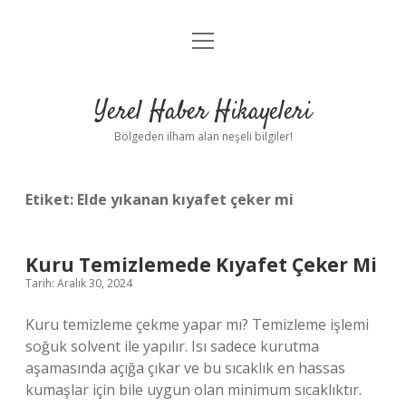
menüyü
Anasayfa
aç
Gizlilik Politikası
Yerel Haber Hikayeleri
Yasal Uyarı
Bölgeden ilham alan neşeli bilgiler!
Hakkımızda
Etiket:
Elde yıkanan kıyafet çeker mi
Kuru Temizlemede Kıyafet Çeker Mi
Tarih: Aralık 30, 2024
Kuru temizleme çekme yapar mı? Temizleme işlemi
soğuk solvent ile yapılır. Isı sadece kurutma
aşamasında açığa çıkar ve bu sıcaklık en hassas
kumaşlar için bile uygun olan minimum sıcaklıktır.