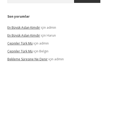
Son yorumlar
En Büyük Aslan Kimdir
için
admin
En Büyük Aslan Kimdir
için
Harun
Çepniler Türk Mü
için
admin
Çepniler Türk Mü
için
Belgin
Bekleme Süresine Ne Denir
için
admin
gir.net