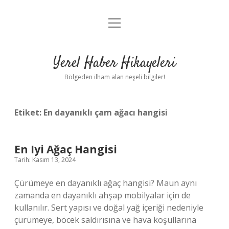
menüyü
Anasayfa
aç
Gizlilik Politikası
Yerel Haber Hikayeleri
Yasal Uyarı
Bölgeden ilham alan neşeli bilgiler!
Hakkımızda
Etiket:
En dayanıklı çam ağacı hangisi
En Iyi Ağaç Hangisi
Tarih: Kasım 13, 2024
Çürümeye en dayanıklı ağaç hangisi? Maun aynı
zamanda en dayanıklı ahşap mobilyalar için de
kullanılır. Sert yapısı ve doğal yağ içeriği nedeniyle
çürümeye, böcek saldırısına ve hava koşullarına