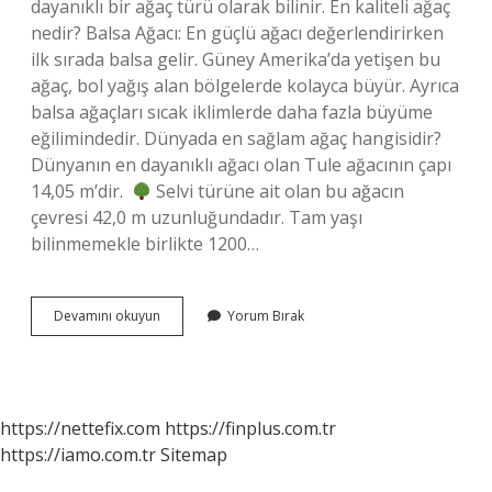
dayanıklı bir ağaç türü olarak bilinir. En kaliteli ağaç
nedir? Balsa Ağacı: En güçlü ağacı değerlendirirken
ilk sırada balsa gelir. Güney Amerika’da yetişen bu
ağaç, bol yağış alan bölgelerde kolayca büyür. Ayrıca
balsa ağaçları sıcak iklimlerde daha fazla büyüme
eğilimindedir. Dünyada en sağlam ağaç hangisidir?
Dünyanın en dayanıklı ağacı olan Tule ağacının çapı
14,05 m’dir. ⁠
Selvi türüne ait olan bu ağacın
çevresi 42,0 m uzunluğundadır. Tam yaşı
bilinmemekle birlikte 1200…
En
Devamını okuyun
Yorum Bırak
Iyi
Ağaç
Hangisi
https://nettefix.com
https://finplus.com.tr
https://iamo.com.tr
Sitemap