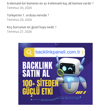
6 elemanlı bir kümenin en az 4 elemanlı kaç alt kümesi vardır ?
Temmuz 30, 2026
Türkiye’nin 1. ordusu nerede ?
Temmuz 29, 2026
Koç burcunun en güzel huyu nedir ?
Temmuz 27, 2026