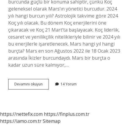
burcunda güçlü bir konuma sahiptir, çünkü Koç
geleneksel olarak Mars’ın yönetici burcudur. 2024
yılı hangi burcun yılı? Astrolojik takvime göre 2024
Koç yılı olacak. Bu dönem Koç enerjilerini öne
çıkaracak ve Koç 21 Mart’ta başlayacak. Koç liderlik,
cesaret ve yenilikçilik nitelikleriyle bilinir ve 2024 yılı
bu enerjilerle işaretlenecek. Mars hangi yıl hangi
burçta? Mars en son Ağustos 2022 ile 18 Ocak 2023
arasında İkizler burcundaydı. Mars bir burçta o
kadar uzun süre kalmıyor,…
Mars
Devamını okuyun
14 Yorum
2024
Te
Hangi
Burçta
https://nettefix.com
https://finplus.com.tr
https://iamo.com.tr
Sitemap