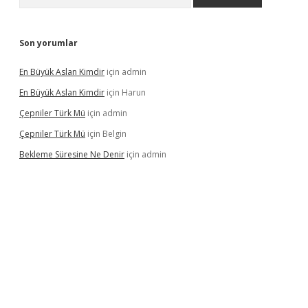
Son yorumlar
En Büyük Aslan Kimdir
için
admin
En Büyük Aslan Kimdir
için
Harun
Çepniler Türk Mü
için
admin
Çepniler Türk Mü
için
Belgin
Bekleme Süresine Ne Denir
için
admin
gir.net