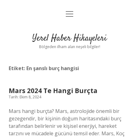
menüyü
Anasayfa
aç
Gizlilik Politikası
Yerel Haber Hikayeleri
Yasal Uyarı
Bölgeden ilham alan neşeli bilgiler!
Hakkımızda
Etiket:
En şanslı burç hangisi
Mars 2024 Te Hangi Burçta
Tarih: Ekim 8, 2024
Mars hangi burçta? Mars, astrolojide önemli bir
gezegendir, bir kişinin doğum haritasındaki burç
tarafından belirlenir ve kişisel enerjiyi, hareket
tarzını ve mücadele gücünü temsil eder. Mars, Koç