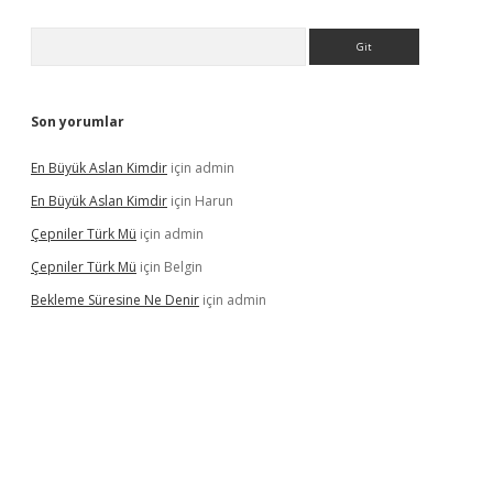
Arama
Son yorumlar
En Büyük Aslan Kimdir
için
admin
En Büyük Aslan Kimdir
için
Harun
Çepniler Türk Mü
için
admin
Çepniler Türk Mü
için
Belgin
Bekleme Süresine Ne Denir
için
admin
gir.net