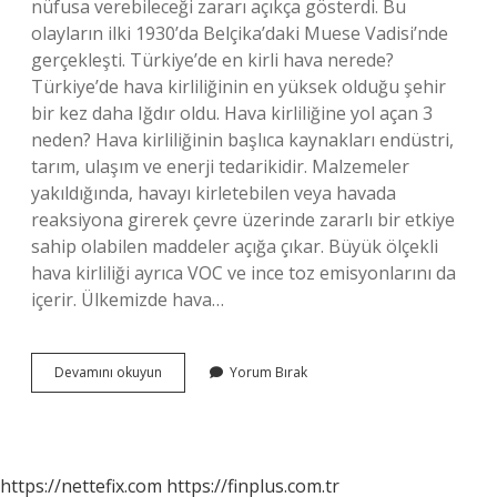
nüfusa verebileceği zararı açıkça gösterdi. Bu
olayların ilki 1930’da Belçika’daki Muese Vadisi’nde
gerçekleşti. Türkiye’de en kirli hava nerede?
Türkiye’de hava kirliliğinin en yüksek olduğu şehir
bir kez daha Iğdır oldu. Hava kirliliğine yol açan 3
neden? Hava kirliliğinin başlıca kaynakları endüstri,
tarım, ulaşım ve enerji tedarikidir. Malzemeler
yakıldığında, havayı kirletebilen veya havada
reaksiyona girerek çevre üzerinde zararlı bir etkiye
sahip olabilen maddeler açığa çıkar. Büyük ölçekli
hava kirliliği ayrıca VOC ve ince toz emisyonlarını da
içerir. Ülkemizde hava…
Türkiyede
Devamını okuyun
Yorum Bırak
Hava
Kirliliği
Ne
Zaman
Başladı
https://nettefix.com
https://finplus.com.tr