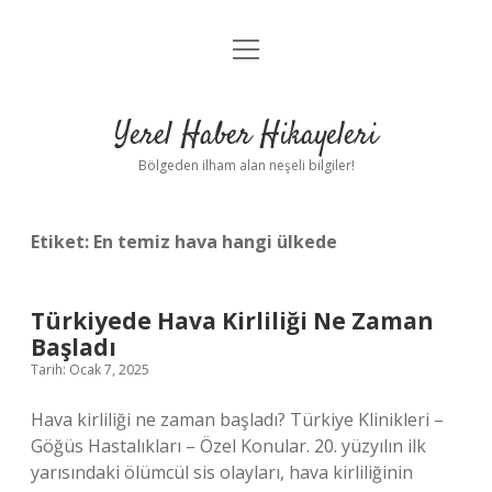
menüyü
Anasayfa
aç
Gizlilik Politikası
Yerel Haber Hikayeleri
Yasal Uyarı
Bölgeden ilham alan neşeli bilgiler!
Hakkımızda
Etiket:
En temiz hava hangi ülkede
Türkiyede Hava Kirliliği Ne Zaman
Başladı
Tarih: Ocak 7, 2025
Hava kirliliği ne zaman başladı? Türkiye Klinikleri –
Göğüs Hastalıkları – Özel Konular. 20. yüzyılın ilk
yarısındaki ölümcül sis olayları, hava kirliliğinin