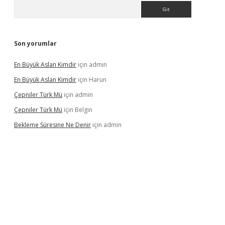
Arama
Son yorumlar
En Büyük Aslan Kimdir
için
admin
En Büyük Aslan Kimdir
için
Harun
Çepniler Türk Mü
için
admin
Çepniler Türk Mü
için
Belgin
Bekleme Süresine Ne Denir
için
admin
rgir.net