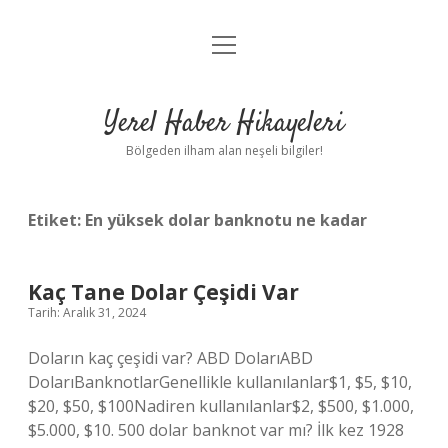
menüyü
Anasayfa
aç
Gizlilik Politikası
Yerel Haber Hikayeleri
Yasal Uyarı
Bölgeden ilham alan neşeli bilgiler!
Hakkımızda
Etiket:
En yüksek dolar banknotu ne kadar
Kaç Tane Dolar Çeşidi Var
Tarih: Aralık 31, 2024
Doların kaç çeşidi var? ABD DolarıABD
DolarıBanknotlarGenellikle kullanılanlar$1, $5, $10,
$20, $50, $100Nadiren kullanılanlar$2, $500, $1.000,
$5.000, $10. 500 dolar banknot var mı? İlk kez 1928