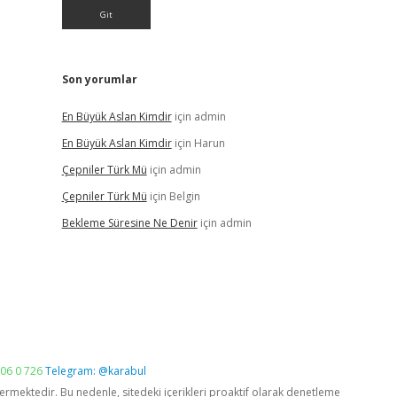
Son yorumlar
En Büyük Aslan Kimdir
için
admin
En Büyük Aslan Kimdir
için
Harun
Çepniler Türk Mü
için
admin
Çepniler Türk Mü
için
Belgin
Bekleme Süresine Ne Denir
için
admin
06 0 726
Telegram: @karabul
vermektedir. Bu nedenle, sitedeki içerikleri proaktif olarak denetleme