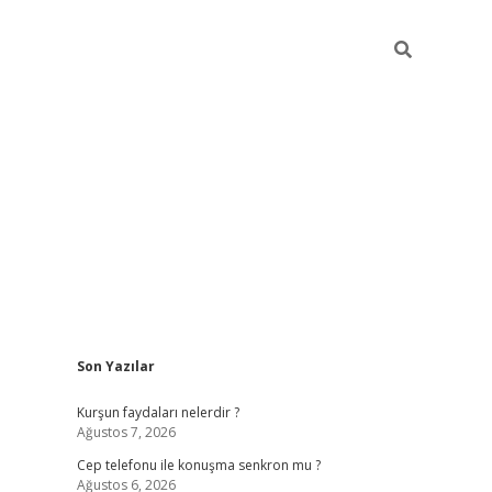
Sidebar
Son Yazılar
betexper güncel giriş
betexpergir.net
Kurşun faydaları nelerdir ?
Ağustos 7, 2026
Cep telefonu ile konuşma senkron mu ?
Ağustos 6, 2026