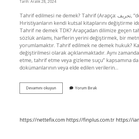
Tarih: Aralık 28, 2024
Tahrif edilmesi ne demek? Tahrif (Arapça: تحريف‎, “değiştirmek, bozmak”) Müslümanlar tarafından Yahudilerin ve
Hıristiyanların kendi kutsal kitaplarını değiştirme id
Tahrif ne demek TDK? Arapçadan dilimize geçen tahr
sözlük anlamı, harflerin yerini değiştirmek, bir met
yorumlamaktır. Tahrif edilmek ne demek hukuk? Kanu
değiştirilmesi olarak açıklanmaktadır. Aynı zamanda, 
etme, tahrif etme veya gizleme suçu” kapsamına da g
dokümanlarının veya elde edilen verilerin…
Tahrif
Devamını okuyun
Yorum Bırak
Edilmek
Ne
Demek
https://nettefix.com
https://finplus.com.tr
https://ia