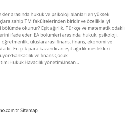
slekler arasında hukuk ve psikoloji alanları en yüksek
lara sahip TM fakültelerinden biridir ve özellikle iyi
ngi bölümde okunur? Eşit ağırlık, Türkçe ve matematik odaklı
erini ifade eder. EA bölümleri arasında; hukuk, psikoloji,
imi, öğretmenlik, uluslararası finans, finans, ekonomi ve
dır. En çok para kazandıran eşit ağırlık meslekleri
üyor?Bankacılık ve finans.Çocuk
timi.Hukuk.Havacılık yönetimi.İnsan…
mo.com.tr
Sitemap