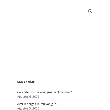
Sidebar
Son Yazılar
betexper güncel giriş
betexpergir.net
Cep telefonu ile konuşma senkron mu ?
Ağustos 6, 2026
Avcılık belgesi kursu kaç gün ?
Ağustos 5, 2026