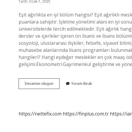
Tarih: Ocak 1, 2025
Eşit ağırlıkta en iyi bölüm hangisi? Eşit ağırlıklı me
puanlara sahiptir. İşletme yönetimi alanı en iyi sonuç
üniversitelerde tercih edilmektedir. Eşit ağırlık ha
dersler ve içerikler içeren ön lisans ve lisans bölüml
sosyoloji, uluslararası ilişkiler, felsefe, siyaset bil
muhasebe alanlarında lisans programları bulunmakta
hangileri? Hangi eşdeğer meslekler en çok maaş öd
gelişimi.Ekonometri.Gayrimenkul geliştirme ve yöne
Eşit
Devamını okuyun
Yorum Bırak
Ağırlık
Hangi
Bölümü
Seçmeliyim
https://nettefix.com
https://finplus.com.tr
https://ia