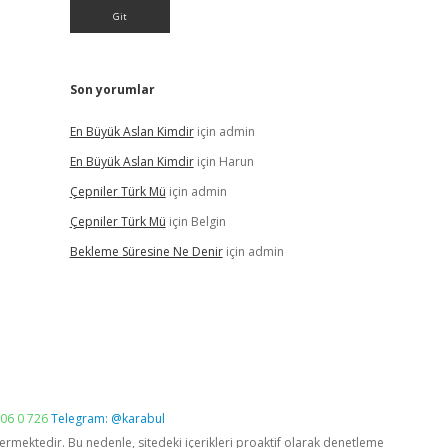
Son yorumlar
En Büyük Aslan Kimdir
için
admin
En Büyük Aslan Kimdir
için
Harun
Çepniler Türk Mü
için
admin
Çepniler Türk Mü
için
Belgin
Bekleme Süresine Ne Denir
için
admin
06 0 726
Telegram: @karabul
vermektedir. Bu nedenle, sitedeki içerikleri proaktif olarak denetleme