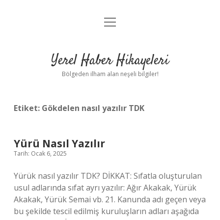
menüyü
Anasayfa
aç
Gizlilik Politikası
Yerel Haber Hikayeleri
Yasal Uyarı
Bölgeden ilham alan neşeli bilgiler!
Hakkımızda
Etiket:
Gökdelen nasıl yazılır TDK
Yürü Nasıl Yazılır
Tarih: Ocak 6, 2025
Yürük nasıl yazılır TDK? DİKKAT: Sıfatla oluşturulan
usul adlarında sıfat ayrı yazılır: Ağır Akakak, Yürük
Akakak, Yürük Semai vb. 21. Kanunda adı geçen veya
bu şekilde tescil edilmiş kuruluşların adları aşağıda