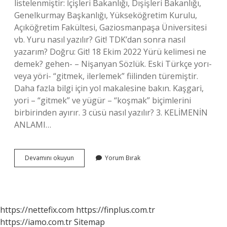
listelenmiştir: İçişleri Bakanlığı, Dışişleri Bakanlığı,
Genelkurmay Başkanlığı, Yükseköğretim Kurulu,
Açıköğretim Fakültesi, Gaziosmanpaşa Üniversitesi
vb. Yuru nasıl yazılır? Git! TDK’dan sonra nasıl
yazarım? Doğru: Git! 18 Ekim 2022 Yürü kelimesi ne
demek? gehen- – Nişanyan Sözlük. Eski Türkçe yorı-
veya yöri- “gitmek, ilerlemek” fiilinden türemiştir.
Daha fazla bilgi için yol makalesine bakın. Kaşgari,
yori – “gitmek” ve yügür – “koşmak” biçimlerini
birbirinden ayırır. 3 cüsü nasıl yazılır? 3. KELİMENİN
ANLAMI…
Yürü
Devamını okuyun
Yorum Bırak
Nasıl
Yazılır
https://nettefix.com
https://finplus.com.tr
https://iamo.com.tr
Sitemap