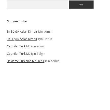
Arama
Son yorumlar
En Büyük Aslan Kimdir
için
admin
En Büyük Aslan Kimdir
için
Harun
Çepniler Türk Mü
için
admin
Çepniler Türk Mü
için
Belgin
Bekleme Süresine Ne Denir
için
admin
gir.net