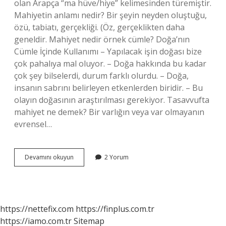
olan Arapça “ma hüve/hiye” kelimesinden türemiştir.
Mahiyetin anlamı nedir? Bir şeyin neyden oluştuğu,
özü, tabiatı, gerçekliği. (Öz, gerçeklikten daha
geneldir. Mahiyet nedir örnek cümle? Doğa’nın
Cümle İçinde Kullanımı – Yapılacak işin doğası bize
çok pahalıya mal oluyor. – Doğa hakkında bu kadar
çok şey bilselerdi, durum farklı olurdu. – Doğa,
insanın sabrını belirleyen etkenlerden biridir. – Bu
olayın doğasının araştırılması gerekiyor. Tasavvufta
mahiyet ne demek? Bir varlığın veya var olmayanın
evrensel…
Dinde
Devamını okuyun
2 Yorum
Mahiyet
Nedir
https://nettefix.com
https://finplus.com.tr
https://iamo.com.tr
Sitemap