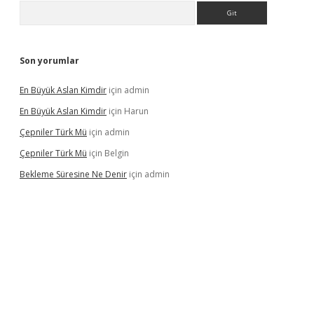
Arama
Son yorumlar
En Büyük Aslan Kimdir
için
admin
En Büyük Aslan Kimdir
için
Harun
Çepniler Türk Mü
için
admin
Çepniler Türk Mü
için
Belgin
Bekleme Süresine Ne Denir
için
admin
gir.net