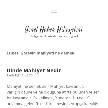
menüyü
Anasayfa
aç
Gizlilik Politikası
Yerel Haber Hikayeleri
Yasal Uyarı
Bölgeden ilham alan neşeli bilgiler!
Hakkımızda
Etiket:
Görevin mahiyeti ne demek
Dinde Mahiyet Nedir
Tarih: Eylül 14, 2024
Mahiyeti ne demek din? Mahiyet kavramı, bir
varlığın özüne ve ne olduğuna atıfta bulunan felsefi
bir kavramdır. Öz kelimesi, Yunanca “bu nedir”
anlamına gelen “ti esti” kelimesinin Arapça karşılığı