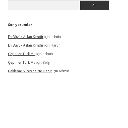
Arama
Son yorumlar
En Büyük Aslan Kimdir
için
admin
En Büyük Aslan Kimdir
için
Harun
Çepniler Türk Mü
için
admin
Çepniler Türk Mü
için
Belgin
Bekleme Süresine Ne Denir
için
admin
gir.net