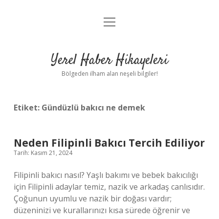
menüyü
Anasayfa
aç
Gizlilik Politikası
Yerel Haber Hikayeleri
Yasal Uyarı
Bölgeden ilham alan neşeli bilgiler!
Hakkımızda
Etiket:
Gündüzlü bakıcı ne demek
Neden Filipinli Bakıcı Tercih Ediliyor
Tarih: Kasım 21, 2024
Filipinli bakıcı nasıl? Yaşlı bakımı ve bebek bakıcılığı
için Filipinli adaylar temiz, nazik ve arkadaş canlısıdır.
Çoğunun uyumlu ve nazik bir doğası vardır;
düzeninizi ve kurallarınızı kısa sürede öğrenir ve