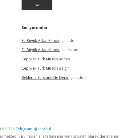
Son yorumlar
En Büyük Aslan Kimdir
için
admin
En Büyük Aslan Kimdir
için
Harun
Çepniler Türk Mü
için
admin
Çepniler Türk Mü
için
Belgin
Bekleme Süresine Ne Denir
için
admin
06 0 726
Telegram: @karabul
vermektedir. Bu nedenle, sitedeki içerikleri proaktif olarak denetleme