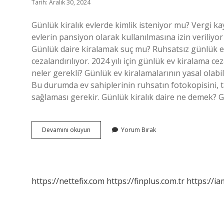
Tarih: Aralık 30, 2024
Günlük kiralık evlerde kimlik isteniyor mu? Vergi k
evlerin pansiyon olarak kullanılmasına izin veriliyor v
Günlük daire kiralamak suç mu? Ruhsatsız günlük ev 
cezalandırılıyor. 2024 yılı için günlük ev kiralama ce
neler gerekli? Günlük ev kiralamalarının yasal olabil
Bu durumda ev sahiplerinin ruhsatın fotokopisini, 
sağlaması gerekir. Günlük kiralık daire ne demek? Gün
Günlük
Devamını okuyun
Yorum Bırak
Kiralık
Daire
Kişi
Başı
Mı
https://nettefix.com
https://finplus.com.tr
https://ia