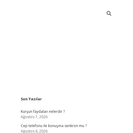
Sidebar
Son Yazılar
betexper güncel giriş
betexpergir.net
Kurşun faydaları nelerdir ?
Ağustos 7, 2026
Cep telefonu ile konuşma senkron mu ?
Ağustos 6, 2026