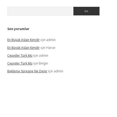
Arama
Son yorumlar
En Büyük Aslan Kimdir
için
admin
En Büyük Aslan Kimdir
için
Harun
Çepniler Türk Mü
için
admin
Çepniler Türk Mü
için
Belgin
Bekleme Süresine Ne Denir
için
admin
gir.net