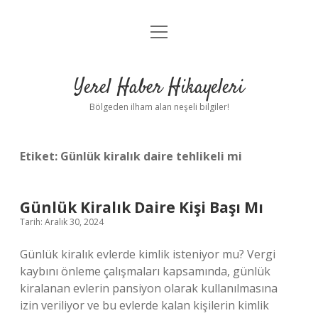
menüyü
Anasayfa
aç
Gizlilik Politikası
Yerel Haber Hikayeleri
Yasal Uyarı
Bölgeden ilham alan neşeli bilgiler!
Hakkımızda
Etiket:
Günlük kiralık daire tehlikeli mi
Günlük Kiralık Daire Kişi Başı Mı
Tarih: Aralık 30, 2024
Günlük kiralık evlerde kimlik isteniyor mu? Vergi
kaybını önleme çalışmaları kapsamında, günlük
kiralanan evlerin pansiyon olarak kullanılmasına
izin veriliyor ve bu evlerde kalan kişilerin kimlik