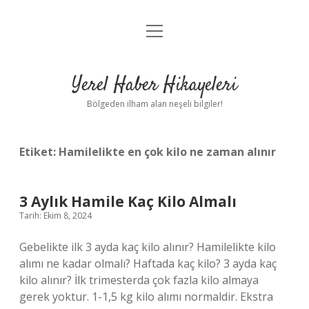
menüyü
Anasayfa
aç
Gizlilik Politikası
Yerel Haber Hikayeleri
Yasal Uyarı
Bölgeden ilham alan neşeli bilgiler!
Hakkımızda
Etiket:
Hamilelikte en çok kilo ne zaman alınır
3 Aylık Hamile Kaç Kilo Almalı
Tarih: Ekim 8, 2024
Gebelikte ilk 3 ayda kaç kilo alınır? Hamilelikte kilo
alımı ne kadar olmalı? Haftada kaç kilo? 3 ayda kaç
kilo alınır? İlk trimesterda çok fazla kilo almaya
gerek yoktur. 1-1,5 kg kilo alımı normaldir. Ekstra