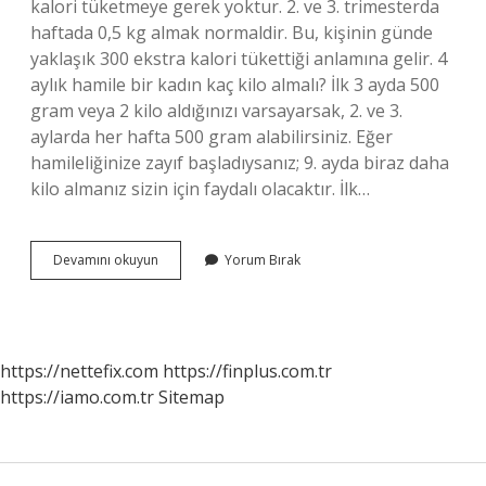
kalori tüketmeye gerek yoktur. 2. ve 3. trimesterda
haftada 0,5 kg almak normaldir. Bu, kişinin günde
yaklaşık 300 ekstra kalori tükettiği anlamına gelir. 4
aylık hamile bir kadın kaç kilo almalı? İlk 3 ayda 500
gram veya 2 kilo aldığınızı varsayarsak, 2. ve 3.
aylarda her hafta 500 gram alabilirsiniz. Eğer
hamileliğinize zayıf başladıysanız; 9. ayda biraz daha
kilo almanız sizin için faydalı olacaktır. İlk…
3
Devamını okuyun
Yorum Bırak
Aylık
Hamile
Kaç
Kilo
Almalı
https://nettefix.com
https://finplus.com.tr
https://iamo.com.tr
Sitemap