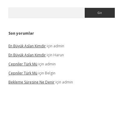
Arama
Son yorumlar
En Büyük Aslan Kimdir
için
admin
En Büyük Aslan Kimdir
için
Harun
Çepniler Türk Mü
için
admin
Çepniler Türk Mü
için
Belgin
Bekleme Süresine Ne Denir
için
admin
gir.net