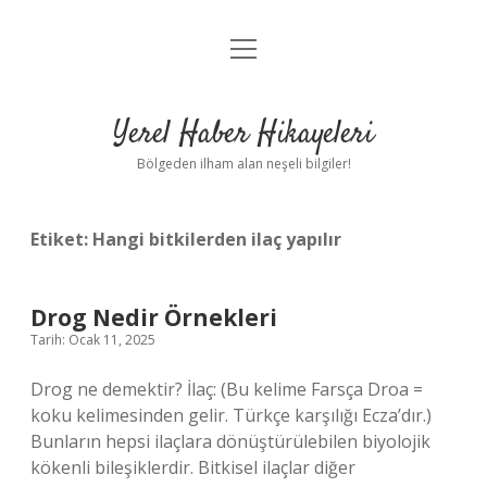
menüyü
Anasayfa
aç
Gizlilik Politikası
Yerel Haber Hikayeleri
Yasal Uyarı
Bölgeden ilham alan neşeli bilgiler!
Hakkımızda
Etiket:
Hangi bitkilerden ilaç yapılır
Drog Nedir Örnekleri
Tarih: Ocak 11, 2025
Drog ne demektir? İlaç: (Bu kelime Farsça Droa =
koku kelimesinden gelir. Türkçe karşılığı Ecza’dır.)
Bunların hepsi ilaçlara dönüştürülebilen biyolojik
kökenli bileşiklerdir. Bitkisel ilaçlar diğer