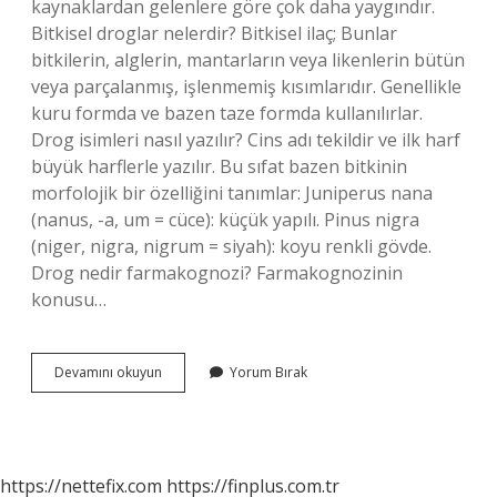
kaynaklardan gelenlere göre çok daha yaygındır.
Bitkisel droglar nelerdir? Bitkisel ilaç; Bunlar
bitkilerin, alglerin, mantarların veya likenlerin bütün
veya parçalanmış, işlenmemiş kısımlarıdır. Genellikle
kuru formda ve bazen taze formda kullanılırlar.
Drog isimleri nasıl yazılır? Cins adı tekildir ve ilk harf
büyük harflerle yazılır. Bu sıfat bazen bitkinin
morfolojik bir özelliğini tanımlar: Juniperus nana
(nanus, -a, um = cüce): küçük yapılı. Pinus nigra
(niger, nigra, nigrum = siyah): koyu renkli gövde.
Drog nedir farmakognozi? Farmakognozinin
konusu…
Drog
Devamını okuyun
Yorum Bırak
Nedir
Örnekleri
https://nettefix.com
https://finplus.com.tr