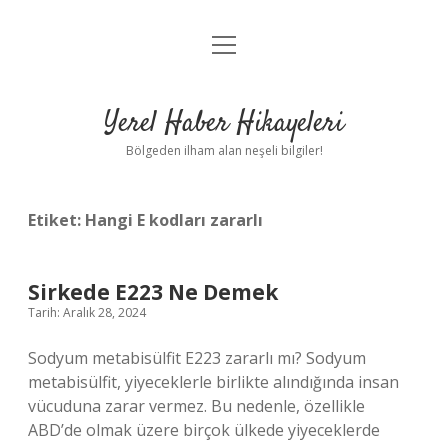
menüyü
Anasayfa
aç
Gizlilik Politikası
Yerel Haber Hikayeleri
Yasal Uyarı
Bölgeden ilham alan neşeli bilgiler!
Hakkımızda
Etiket:
Hangi E kodları zararlı
Sirkede E223 Ne Demek
Tarih: Aralık 28, 2024
Sodyum metabisülfit E223 zararlı mı? Sodyum
metabisülfit, yiyeceklerle birlikte alındığında insan
vücuduna zarar vermez. Bu nedenle, özellikle
ABD’de olmak üzere birçok ülkede yiyeceklerde