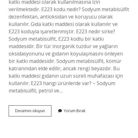
katkı maddesi olarak kullanılmasına izin
verilmektedir. E223 kodu nedir? Sodyum metabisülfit
dezenfektan, antioksidan ve koruyucu olarak
kullanılır. Gıda katkı maddesi olarak kullanılır ve
E223 koduyla işaretlenmiştir. E223 nedir sirke?
Sodyum metabisülfit, E223 kodlu bir katkı
maddesidir. Bir tür inorganik tuzdur ve yağların
oksidasyonunu ve gıdanın koyulaşmasını önleyen
bir katkı maddesidir. Sodyum metabisülfit, kömür
katranından elde edilir, ancak rengi beyazdır. Bu
katkı maddesi gıdanın uzun süreli muhafazası için
kullanılır. E223 hangi ürünlerde var? – Sodyum
metabisülfit, petrol ve…
Sirkede
Devamını okuyun
Yorum Bırak
E223
Ne
Demek