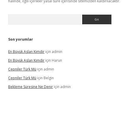
halinde, ilgili içerikler yasal süre içerisinde sitemizden kaldırılacaktır.
Arama
Son yorumlar
En Büyük Aslan Kimdir
için
admin
En Büyük Aslan Kimdir
için
Harun
Çepniler Türk Mü
için
admin
Çepniler Türk Mü
için
Belgin
Bekleme Süresine Ne Denir
için
admin