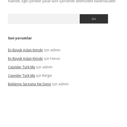
halinde, ilgili içerikler yasal süre içerisinde sitemizden kaldırılacaktır.
Arama
Son yorumlar
En Büyük Aslan Kimdir
için
admin
En Büyük Aslan Kimdir
için
Harun
Çepniler Türk Mü
için
admin
Çepniler Türk Mü
için
Belgin
Bekleme Süresine Ne Denir
için
admin