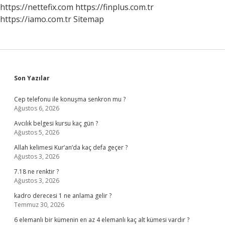
Duymayana
https://nettefix.com
https://finplus.com.tr
Ne
https://iamo.com.tr
Sitemap
Denir
Sidebar
Son Yazılar
Cep telefonu ile konuşma senkron mu ?
Ağustos 6, 2026
Avcılık belgesi kursu kaç gün ?
Ağustos 5, 2026
Allah kelimesi Kur’an’da kaç defa geçer ?
Ağustos 3, 2026
7.18 ne renktir ?
Ağustos 3, 2026
kadro derecesi 1 ne anlama gelir ?
Temmuz 30, 2026
6 elemanlı bir kümenin en az 4 elemanlı kaç alt kümesi vardır ?