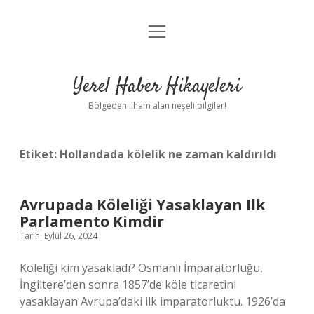
menüyü
Anasayfa
aç
Gizlilik Politikası
Yerel Haber Hikayeleri
Yasal Uyarı
Bölgeden ilham alan neşeli bilgiler!
Hakkımızda
Etiket:
Hollandada kölelik ne zaman kaldırıldı
Avrupada Köleliği Yasaklayan Ilk
Parlamento Kimdir
Tarih: Eylül 26, 2024
Köleliği kim yasakladı? Osmanlı İmparatorluğu,
İngiltere’den sonra 1857’de köle ticaretini
yasaklayan Avrupa’daki ilk imparatorluktu. 1926’da