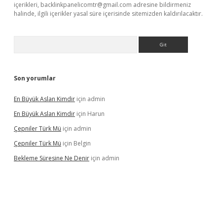
içerikleri,
backlinkpanelicomtr@gmail.com
adresine bildirmeniz
halinde, ilgili içerikler yasal süre içerisinde sitemizden kaldırılacaktır.
Arama
Son yorumlar
En Büyük Aslan Kimdir
için
admin
En Büyük Aslan Kimdir
için
Harun
Çepniler Türk Mü
için
admin
Çepniler Türk Mü
için
Belgin
Bekleme Süresine Ne Denir
için
admin