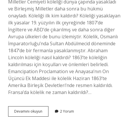
Milletler Cemiyeti köleliği dünya çapında yasakladı
ve Birleşmiş Milletler daha sonra bu hükmü
onayladı. Köleliği ilk kim kaldırdı? Köleliği yasaklayan
ilk yasalar 19. yüzyılın ilk çeyreğinde 1807’de
İngiltere ve ABD’de çıkarılmış ve daha sonra diğer
Avrupa ülkeleri de bunu izlemiştir. Kölelik, Osmanlı
İmparatorluğu’nda Sultan Abdülmecid döneminde
1847’de bir fermanla yasaklanmıştır. Abraham
Lincoln köleliği nasıl kaldırdı? 1863’te köleliğin
kaldırılması için koşulları ve önlemleri belirledi.
Emancipation Proclamation ve Anayasa’nın On
Üçüncü Ek Maddesi ile kölelik Haziran 1863’te
Amerika Birleşik Devletleri’nde resmen kaldırıldı.
Fransa’da kölelik ne zaman kaldırıldı?…
Avrupada
Devamını okuyun
2 Yorum
Köleliği
Yasaklayan
Ilk