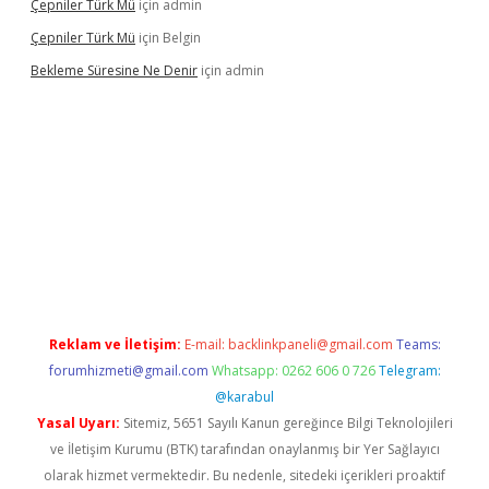
Çepniler Türk Mü
için
admin
Çepniler Türk Mü
için
Belgin
Bekleme Süresine Ne Denir
için
admin
ir.net
Reklam ve İletişim:
E-mail:
backlinkpaneli@gmail.com
Teams:
forumhizmeti@gmail.com
Whatsapp: 0262 606 0 726
Telegram:
@karabul
Yasal Uyarı:
Sitemiz, 5651 Sayılı Kanun gereğince Bilgi Teknolojileri
ve İletişim Kurumu (BTK) tarafından onaylanmış bir Yer Sağlayıcı
olarak hizmet vermektedir. Bu nedenle, sitedeki içerikleri proaktif