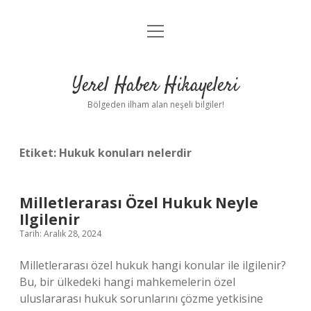
menüyü
Anasayfa
aç
Gizlilik Politikası
Yerel Haber Hikayeleri
Yasal Uyarı
Bölgeden ilham alan neşeli bilgiler!
Hakkımızda
Etiket:
Hukuk konuları nelerdir
Milletlerarası Özel Hukuk Neyle
Ilgilenir
Tarih: Aralık 28, 2024
Milletlerarası özel hukuk hangi konular ile ilgilenir?
Bu, bir ülkedeki hangi mahkemelerin özel
uluslararası hukuk sorunlarını çözme yetkisine