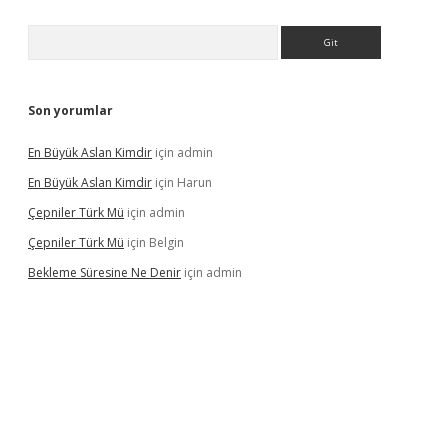
Arama
Son yorumlar
En Büyük Aslan Kimdir
için
admin
En Büyük Aslan Kimdir
için
Harun
Çepniler Türk Mü
için
admin
Çepniler Türk Mü
için
Belgin
Bekleme Süresine Ne Denir
için
admin
ergir.net