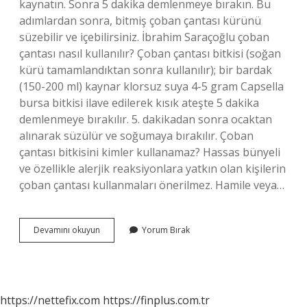
kaynatın. Sonra 5 dakika demlenmeye bırakın. Bu
adımlardan sonra, bitmiş çoban çantası kürünü
süzebilir ve içebilirsiniz. İbrahim Saraçoğlu çoban
çantası nasıl kullanılır? Çoban çantası bitkisi (soğan
kürü tamamlandıktan sonra kullanılır); bir bardak
(150-200 ml) kaynar klorsuz suya 4-5 gram Capsella
bursa bitkisi ilave edilerek kısık ateşte 5 dakika
demlenmeye bırakılır. 5. dakikadan sonra ocaktan
alınarak süzülür ve soğumaya bırakılır. Çoban
çantası bitkisini kimler kullanamaz? Hassas bünyeli
ve özellikle alerjik reaksiyonlara yatkın olan kişilerin
çoban çantası kullanmaları önerilmez. Hamile veya…
Çoban
Devamını okuyun
Yorum Bırak
Çantası
Çiğ
Yenir
Mi
https://nettefix.com
https://finplus.com.tr