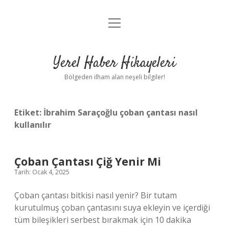
menüyü
Anasayfa
aç
Gizlilik Politikası
Yerel Haber Hikayeleri
Yasal Uyarı
Bölgeden ilham alan neşeli bilgiler!
Hakkımızda
Etiket:
İbrahim Saraçoğlu çoban çantası nasıl
kullanılır
Çoban Çantası Çiğ Yenir Mi
Tarih: Ocak 4, 2025
Çoban çantası bitkisi nasıl yenir? Bir tutam
kurutulmuş çoban çantasını suya ekleyin ve içerdiği
tüm bileşikleri serbest bırakmak için 10 dakika