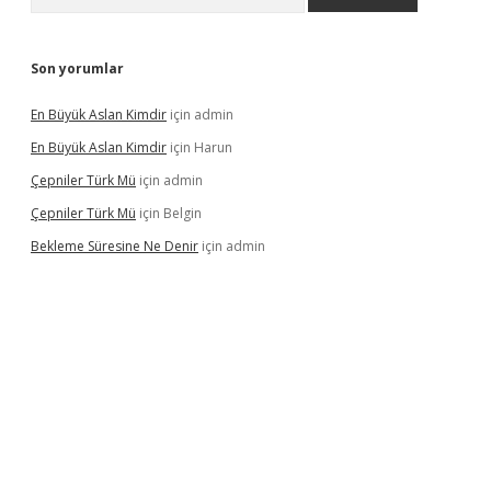
Son yorumlar
En Büyük Aslan Kimdir
için
admin
En Büyük Aslan Kimdir
için
Harun
Çepniler Türk Mü
için
admin
Çepniler Türk Mü
için
Belgin
Bekleme Süresine Ne Denir
için
admin
ir.net