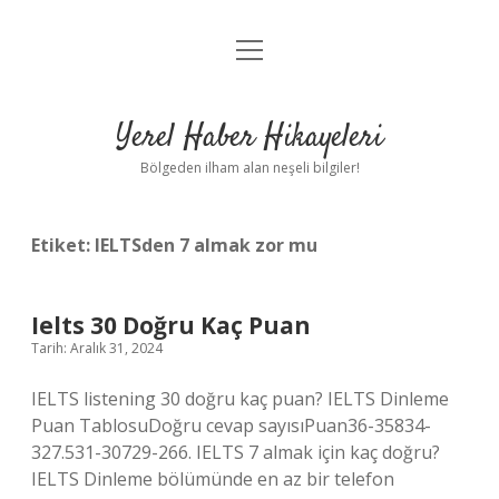
menüyü
Anasayfa
aç
Gizlilik Politikası
Yerel Haber Hikayeleri
Yasal Uyarı
Bölgeden ilham alan neşeli bilgiler!
Hakkımızda
Etiket:
IELTSden 7 almak zor mu
Ielts 30 Doğru Kaç Puan
Tarih: Aralık 31, 2024
IELTS listening 30 doğru kaç puan? IELTS Dinleme
Puan TablosuDoğru cevap sayısıPuan36-35834-
327.531-30729-266. IELTS 7 almak için kaç doğru?
IELTS Dinleme bölümünde en az bir telefon