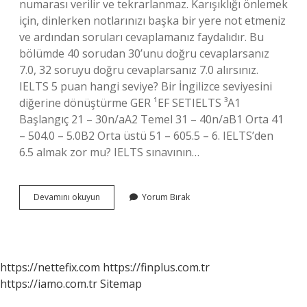
numarası verilir ve tekrarlanmaz. Karışıklığı önlemek
için, dinlerken notlarınızı başka bir yere not etmeniz
ve ardından soruları cevaplamanız faydalıdır. Bu
bölümde 40 sorudan 30’unu doğru cevaplarsanız
7.0, 32 soruyu doğru cevaplarsanız 7.0 alırsınız.
IELTS 5 puan hangi seviye? Bir İngilizce seviyesini
diğerine dönüştürme GER ¹EF SETIELTS ³A1
Başlangıç ​​21 – 30n/aA2 Temel 31 – 40n/aB1 Orta 41
– 504.0 – 5.0B2 Orta üstü 51 – 605.5 – 6. IELTS’den
6.5 almak zor mu? IELTS sınavının…
Ielts
Devamını okuyun
Yorum Bırak
30
Doğru
Kaç
Puan
https://nettefix.com
https://finplus.com.tr
https://iamo.com.tr
Sitemap