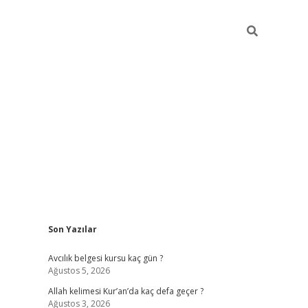
Sidebar
Son Yazılar
betexper güncel giriş
betexpergir.net
Avcılık belgesi kursu kaç gün ?
Ağustos 5, 2026
Allah kelimesi Kur’an’da kaç defa geçer ?
Ağustos 3, 2026