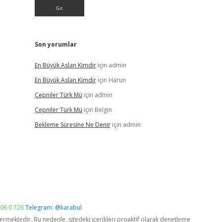
Son yorumlar
En Büyük Aslan Kimdir
için
admin
En Büyük Aslan Kimdir
için
Harun
Çepniler Türk Mü
için
admin
Çepniler Türk Mü
için
Belgin
Bekleme Süresine Ne Denir
için
admin
06 0 726
Telegram: @karabul
vermektedir. Bu nedenle, sitedeki içerikleri proaktif olarak denetleme