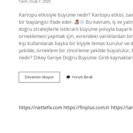
Tarih: Ocak 7, 2025
Kartopu etkisiyle büyüme nedir? Kartopu etkisi, za
bir başlangıcı ifade eder.
Bu kavram, iş ve yatır
doğru stratejilerle istikrarlı büyüme yoluyla başarıl
örneklemesi yapmak için, evrendeki varlıklardan bir
kişi kullanılarak başka bir kişiyle temas kurulur ve
şekilde, örneklem bir zincirleme şekilde büyütülür,
nedir? Dikey Geriye Doğru Büyüme: Girdi kaynakla
Psikolojide
Devamını okuyun
Yorum Bırak
Kartopu
Etkisi
Nedir
https://nettefix.com
https://finplus.com.tr
https://ia