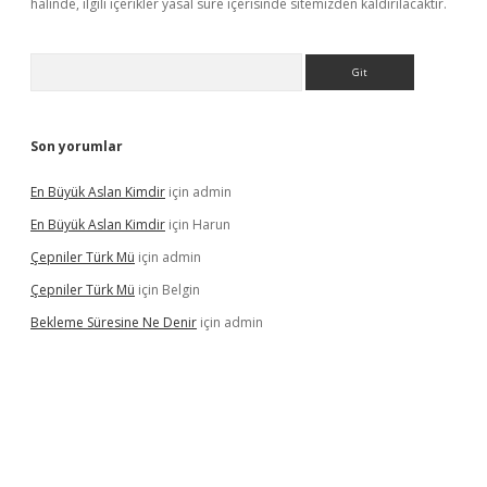
halinde, ilgili içerikler yasal süre içerisinde sitemizden kaldırılacaktır.
Arama
Son yorumlar
En Büyük Aslan Kimdir
için
admin
En Büyük Aslan Kimdir
için
Harun
Çepniler Türk Mü
için
admin
Çepniler Türk Mü
için
Belgin
Bekleme Süresine Ne Denir
için
admin