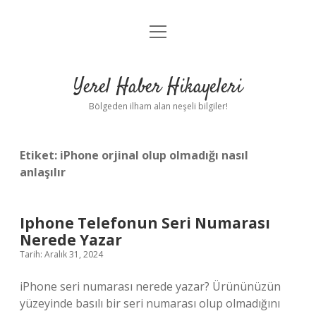
menüyü
Anasayfa
aç
Gizlilik Politikası
Yerel Haber Hikayeleri
Yasal Uyarı
Bölgeden ilham alan neşeli bilgiler!
Hakkımızda
Etiket:
iPhone orjinal olup olmadığı nasıl
anlaşılır
Iphone Telefonun Seri Numarası
Nerede Yazar
Tarih: Aralık 31, 2024
iPhone seri numarası nerede yazar? Ürününüzün
yüzeyinde basılı bir seri numarası olup olmadığını