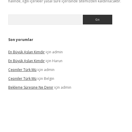
halinde, ilgili içerikler yasal süre içerisinde sitemizden kaldırılacaktır.
Arama
Son yorumlar
En Büyük Aslan Kimdir
için
admin
En Büyük Aslan Kimdir
için
Harun
Çepniler Türk Mü
için
admin
Çepniler Türk Mü
için
Belgin
Bekleme Süresine Ne Denir
için
admin