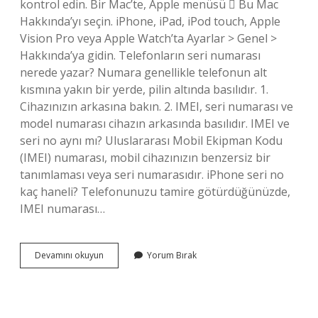
kontrol edin. Bir Mac’te, Apple menüsü  Bu Mac
Hakkında’yı seçin. iPhone, iPad, iPod touch, Apple
Vision Pro veya Apple Watch’ta Ayarlar > Genel >
Hakkında’ya gidin. Telefonların seri numarası
nerede yazar? Numara genellikle telefonun alt
kısmına yakın bir yerde, pilin altında basılıdır. 1.
Cihazınızın arkasına bakın. 2. IMEI, seri numarası ve
model numarası cihazın arkasında basılıdır. IMEI ve
seri no aynı mı? Uluslararası Mobil Ekipman Kodu
(IMEI) numarası, mobil cihazınızın benzersiz bir
tanımlaması veya seri numarasıdır. iPhone seri no
kaç haneli? Telefonunuzu tamire götürdüğünüzde,
IMEI numarası…
Iphone
Devamını okuyun
Yorum Bırak
Telefonun
Seri
Numarası
Nerede