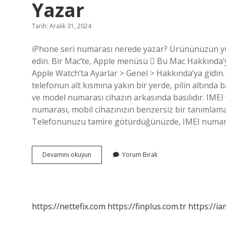
Yazar
Tarih: Aralık 31, 2024
iPhone seri numarası nerede yazar? Ürününüzün yüz
edin. Bir Mac’te, Apple menüsü  Bu Mac Hakkında’yı
Apple Watch’ta Ayarlar > Genel > Hakkında’ya gidin
telefonun alt kısmına yakın bir yerde, pilin altında ba
ve model numarası cihazın arkasında basılıdır. IMEI
numarası, mobil cihazınızın benzersiz bir tanımlama
Telefonunuzu tamire götürdüğünüzde, IMEI numa
Iphone
Devamını okuyun
Yorum Bırak
Telefonun
Seri
Numarası
Nerede
Yazar
https://nettefix.com
https://finplus.com.tr
https://ia