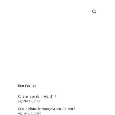
Sidebar
Son Yazılar
betexper güncel giriş
betexpergir.net
Kurşun faydaları nelerdir ?
Ağustos 7, 2026
Cep telefonu ile konuşma senkron mu ?
Ağustos 6, 2026