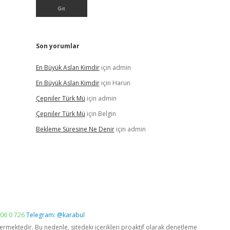
Son yorumlar
En Büyük Aslan Kimdir
için
admin
En Büyük Aslan Kimdir
için
Harun
Çepniler Türk Mü
için
admin
Çepniler Türk Mü
için
Belgin
Bekleme Süresine Ne Denir
için
admin
06 0 726
Telegram: @karabul
vermektedir. Bu nedenle, sitedeki içerikleri proaktif olarak denetleme