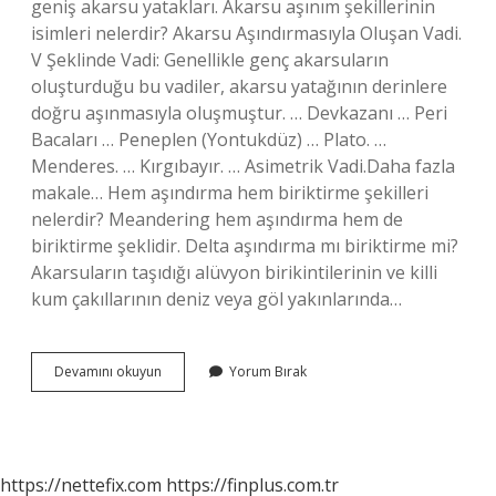
geniş akarsu yatakları. Akarsu aşınım şekillerinin
isimleri nelerdir? Akarsu Aşındırmasıyla Oluşan Vadi.
V Şeklinde Vadi: Genellikle genç akarsuların
oluşturduğu bu vadiler, akarsu yatağının derinlere
doğru aşınmasıyla oluşmuştur. … Devkazanı … Peri
Bacaları … Peneplen (Yontukdüz) … Plato. …
Menderes. … Kırgıbayır. … Asimetrik Vadi.Daha fazla
makale… Hem aşındırma hem biriktirme şekilleri
nelerdir? Meandering hem aşındırma hem de
biriktirme şeklidir. Delta aşındırma mı biriktirme mi?
Akarsuların taşıdığı alüvyon birikintilerinin ve killi
kum çakıllarının deniz veya göl yakınlarında…
Irmak
Devamını okuyun
Yorum Bırak
Adası
Aşınım
Mı
Birikim
Mi
https://nettefix.com
https://finplus.com.tr