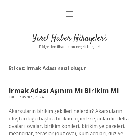
menüyü
Anasayfa
aç
Gizlilik Politikası
Yerel Haber Hikayeleri
Yasal Uyarı
Bölgeden ilham alan neşeli bilgiler!
Hakkımızda
Etiket:
Irmak Adası nasıl oluşur
Irmak Adası Aşınım Mı Birikim Mi
Tarih: Kasım 9, 2024
Akarsuların birikim şekilleri nelerdir? Akarsuların
oluşturduğu başlıca birikim biçimleri şunlardır: delta
ovaları, ovalar, birikim konileri, birikim yelpazeleri,
meandrlar, teraslar (düz ova), kum adaları, düz ve