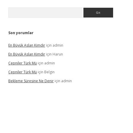
Arama
Son yorumlar
En Büyük Aslan Kimdir
için
admin
En Büyük Aslan Kimdir
için
Harun
Çepniler Türk Mü
için
admin
Çepniler Türk Mü
için
Belgin
Bekleme Süresine Ne Denir
için
admin
gir.net