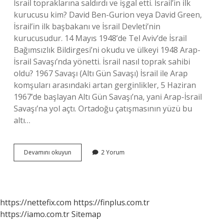
İsrail topraklarına saldırdı ve işgal etti. İsrail’in ilk
kurucusu kim? David Ben-Gurion veya David Green,
İsrail’in ilk başbakanı ve İsrail Devleti’nin
kurucusudur. 14 Mayıs 1948’de Tel Aviv’de İsrail
Bağımsızlık Bildirgesi’ni okudu ve ülkeyi 1948 Arap-
İsrail Savaşı’nda yönetti. İsrail nasıl toprak sahibi
oldu? 1967 Savaşı (Altı Gün Savaşı) İsrail ile Arap
komşuları arasındaki artan gerginlikler, 5 Haziran
1967’de başlayan Altı Gün Savaşı’na, yani Arap-İsrail
Savaşı’na yol açtı. Ortadoğu çatışmasının yüzü bu
altı…
İSraili
Devamını okuyun
2 Yorum
Hangi
Ülke
Kurdu
https://nettefix.com
https://finplus.com.tr
https://iamo.com.tr
Sitemap