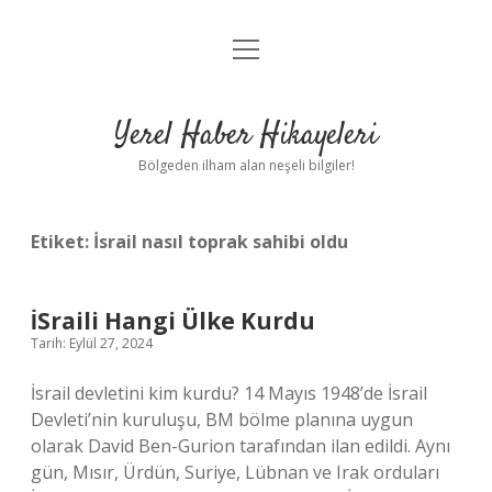
menüyü
Anasayfa
aç
Gizlilik Politikası
Yerel Haber Hikayeleri
Yasal Uyarı
Bölgeden ilham alan neşeli bilgiler!
Hakkımızda
Etiket:
İsrail nasıl toprak sahibi oldu
İSraili Hangi Ülke Kurdu
Tarih: Eylül 27, 2024
İsrail devletini kim kurdu? 14 Mayıs 1948’de İsrail
Devleti’nin kuruluşu, BM bölme planına uygun
olarak David Ben-Gurion tarafından ilan edildi. Aynı
gün, Mısır, Ürdün, Suriye, Lübnan ve Irak orduları