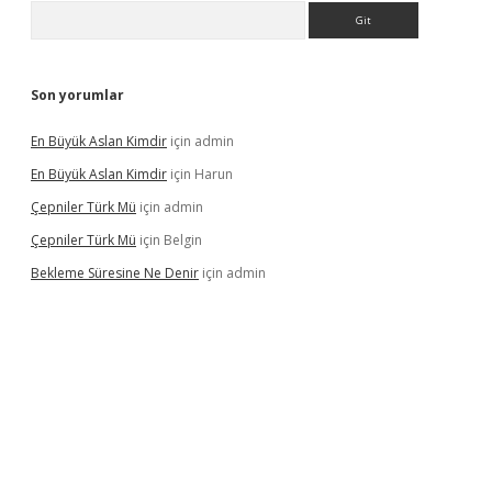
Arama
Son yorumlar
En Büyük Aslan Kimdir
için
admin
En Büyük Aslan Kimdir
için
Harun
Çepniler Türk Mü
için
admin
Çepniler Türk Mü
için
Belgin
Bekleme Süresine Ne Denir
için
admin
gir.net