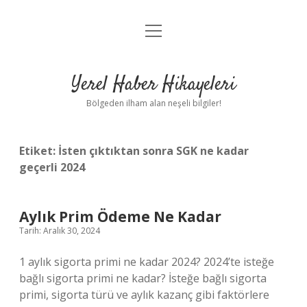
menüyü
Anasayfa
aç
Gizlilik Politikası
Yerel Haber Hikayeleri
Yasal Uyarı
Bölgeden ilham alan neşeli bilgiler!
Hakkımızda
Etiket:
İsten çıktıktan sonra SGK ne kadar
geçerli 2024
Aylık Prim Ödeme Ne Kadar
Tarih: Aralık 30, 2024
1 aylık sigorta primi ne kadar 2024? 2024’te isteğe
bağlı sigorta primi ne kadar? İsteğe bağlı sigorta
primi, sigorta türü ve aylık kazanç gibi faktörlere