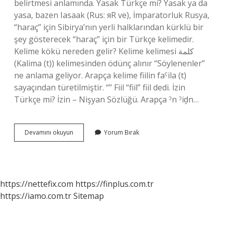
belirtmesi anlamında. Yasak Türkçe mi? Yasak ya da
yasa, bazen Iasaak (Rus: яR ve), İmparatorluk Rusya,
“haraç” için Sibirya’nın yerli halklarından kürklü bir
şey gösterecek “haraç” için bir Türkçe kelimedir.
Kelime kökü nereden gelir? Kelime kelimesi كلمة
(Kalima (t)) kelimesinden ödünç alınır “Söylenenler”
ne anlama geliyor. Arapça kelime fiilin faˁila (t)
sayaçından türetilmiştir. “” Fiil “fiil” fiil dedi. İzin
Türkçe mi? İzin – Nişyan Sözlüğü. Arapça ˀn ˀiḏn…
Izin
Devamını okuyun
Yorum Bırak
Kelimesi
Türkçe
Mi
https://nettefix.com
https://finplus.com.tr
https://iamo.com.tr
Sitemap