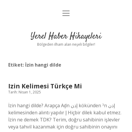
menüyü
Anasayfa
aç
Gizlilik Politikası
Yerel Haber Hikayeleri
Yasal Uyarı
Bölgeden ilham alan neşeli bilgiler!
Hakkımızda
Etiket:
İzin hangi dilde
Izin Kelimesi Türkçe Mi
Tarih: Nisan 1, 2025
İzin hangi dilde? Arapça Aḏn إذن kökünden ˀn إذن
kelimesinden alıntı yapılır إ Hiçbir dilek kabul etmez.
İzin ne demek TDK? Terim, doğru sahibinin işlevler
veya tahvil kazanmak için doğru sahibinin onayını