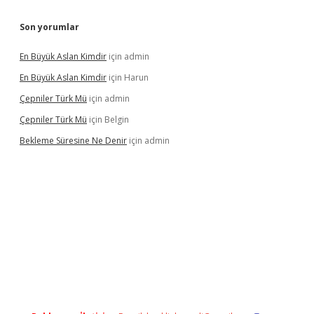
Son yorumlar
En Büyük Aslan Kimdir
için
admin
En Büyük Aslan Kimdir
için
Harun
Çepniler Türk Mü
için
admin
Çepniler Türk Mü
için
Belgin
Bekleme Süresine Ne Denir
için
admin
gir.net