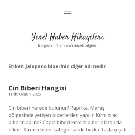
menüyü
Anasayfa
aç
Gizlilik Politikası
Yerel Haber Hikayeleri
Yasal Uyarı
Bölgeden ilham alan neşeli bilgiler!
Hakkımızda
Etiket:
Jalapeno biberinin diğer adı nedir
Cin Biberi Hangisi
Tarih: Ocak 4, 2025
Cin biberi nerede bulunur? Paprika, Maraş
bölgesinde yetişen biberlerden yapılır. Kırmızı acı
biberin adı ne? Capia biberi kırmızı biber olarak da
bilinir. Kırmızı biber kategorisinde birden fazla çeşidi