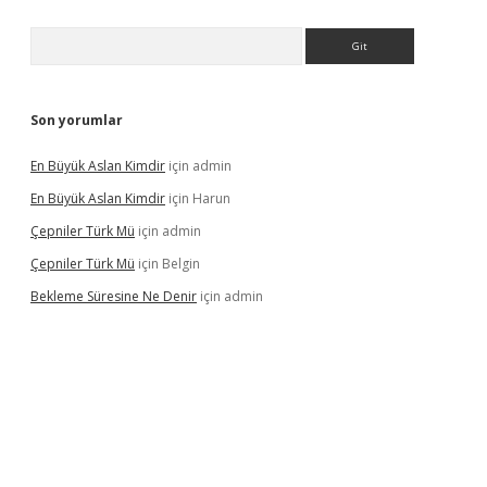
Arama
Son yorumlar
En Büyük Aslan Kimdir
için
admin
En Büyük Aslan Kimdir
için
Harun
Çepniler Türk Mü
için
admin
Çepniler Türk Mü
için
Belgin
Bekleme Süresine Ne Denir
için
admin
rgir.net