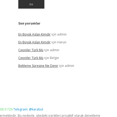
Son yorumlar
En Büyük Aslan Kimdir
için
admin
En Büyük Aslan Kimdir
için
Harun
Çepniler Türk Mü
için
admin
Çepniler Türk Mü
için
Belgin
Bekleme Süresine Ne Denir
için
admin
06 0 726
Telegram: @karabul
vermektedir. Bu nedenle, sitedeki içerikleri proaktif olarak denetleme