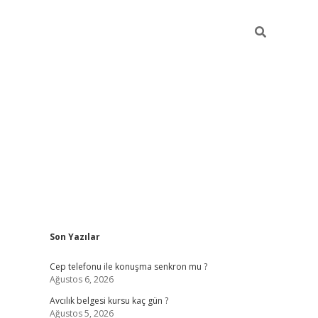
Sidebar
Son Yazılar
betexper güncel giriş
betexpergir.net
Cep telefonu ile konuşma senkron mu ?
Ağustos 6, 2026
Avcılık belgesi kursu kaç gün ?
Ağustos 5, 2026