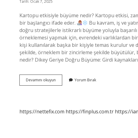
Tarih: Ocak 7, 2025
Kartopu etkisiyle büyüme nedir? Kartopu etkisi, za
bir başlangıcı ifade eder.
Bu kavram, iş ve yatır
doğru stratejilerle istikrarlı büyüme yoluyla başarıl
örneklemesi yapmak için, evrendeki varlıklardan bir
kişi kullanılarak başka bir kişiyle temas kurulur ve
şekilde, örneklem bir zincirleme şekilde büyütülür,
nedir? Dikey Geriye Doğru Büyüme: Girdi kaynakla
Psikolojide
Devamını okuyun
Yorum Bırak
Kartopu
Etkisi
Nedir
https://nettefix.com
https://finplus.com.tr
https://ia