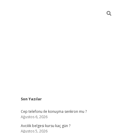
Sidebar
Son Yazılar
betexper güncel giriş
betexpergir.net
Cep telefonu ile konuşma senkron mu ?
Ağustos 6, 2026
Avcılık belgesi kursu kaç gün ?
Ağustos 5, 2026