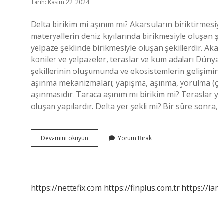
Tarih: Kasım 22, 2024
Delta birikim mi aşınım mı? Akarsuların biriktirmesiy
materyallerin deniz kıyılarında birikmesiyle oluşan ş
yelpaze şeklinde birikmesiyle oluşan şekillerdir. Aka
koniler ve yelpazeler, teraslar ve kum adaları Dünya’
şekillerinin oluşumunda ve ekosistemlerin gelişimind
aşınma mekanizmaları; yapışma, aşınma, yorulma (
aşınmasıdır. Taraca aşınım mı birikim mi? Teraslar y
oluşan yapılardır. Delta yer şekli mi? Bir süre sonra
Delta
Devamını okuyun
Yorum Bırak
Aşındırma
Mı
Biriktirme
Mi
https://nettefix.com
https://finplus.com.tr
https://ia