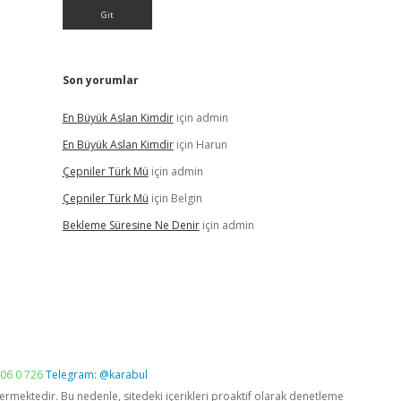
Son yorumlar
En Büyük Aslan Kimdir
için
admin
En Büyük Aslan Kimdir
için
Harun
Çepniler Türk Mü
için
admin
Çepniler Türk Mü
için
Belgin
Bekleme Süresine Ne Denir
için
admin
06 0 726
Telegram: @karabul
vermektedir. Bu nedenle, sitedeki içerikleri proaktif olarak denetleme