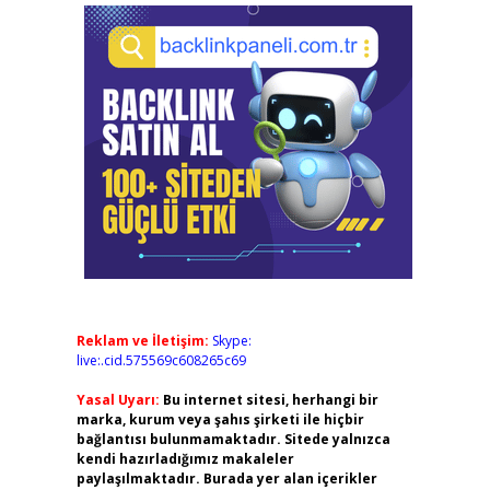
Reklam ve İletişim:
Skype:
live:.cid.575569c608265c69
Yasal Uyarı:
Bu internet sitesi, herhangi bir
marka, kurum veya şahıs şirketi ile hiçbir
bağlantısı bulunmamaktadır. Sitede yalnızca
kendi hazırladığımız makaleler
paylaşılmaktadır. Burada yer alan içerikler