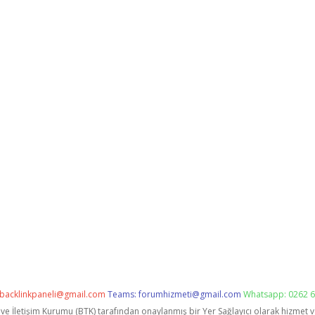
backlinkpaneli@gmail.com
Teams:
forumhizmeti@gmail.com
Whatsapp: 0262 6
i ve İletişim Kurumu (BTK) tarafından onaylanmış bir Yer Sağlayıcı olarak hizmet 