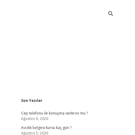
Sidebar
Son Yazılar
betexper güncel giriş
betexpergir.net
Cep telefonu ile konuşma senkron mu ?
Ağustos 6, 2026
Avcılık belgesi kursu kaç gün ?
Ağustos 5, 2026