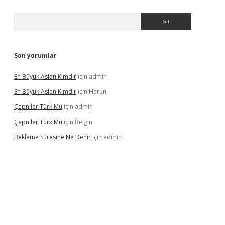
Arama
Son yorumlar
En Büyük Aslan Kimdir
için
admin
En Büyük Aslan Kimdir
için
Harun
Çepniler Türk Mü
için
admin
Çepniler Türk Mü
için
Belgin
Bekleme Süresine Ne Denir
için
admin
gir.net