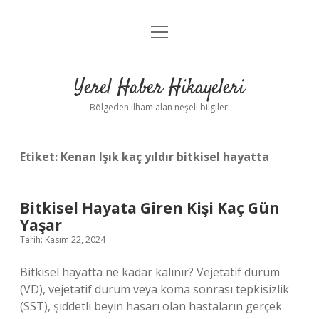
menüyü
Anasayfa
aç
Gizlilik Politikası
Yerel Haber Hikayeleri
Yasal Uyarı
Bölgeden ilham alan neşeli bilgiler!
Hakkımızda
Etiket:
Kenan Işık kaç yıldır bitkisel hayatta
Bitkisel Hayata Giren Kişi Kaç Gün
Yaşar
Tarih: Kasım 22, 2024
Bitkisel hayatta ne kadar kalınır? Vejetatif durum
(VD), vejetatif durum veya koma sonrası tepkisizlik
(SST), şiddetli beyin hasarı olan hastaların gerçek