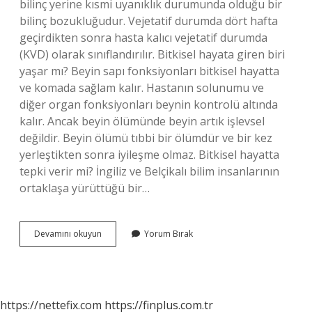
bilinç yerine kısmi uyanıklık durumunda olduğu bir
bilinç bozukluğudur. Vejetatif durumda dört hafta
geçirdikten sonra hasta kalıcı vejetatif durumda
(KVD) olarak sınıflandırılır. Bitkisel hayata giren biri
yaşar mı? Beyin sapı fonksiyonları bitkisel hayatta
ve komada sağlam kalır. Hastanın solunumu ve
diğer organ fonksiyonları beynin kontrolü altında
kalır. Ancak beyin ölümünde beyin artık işlevsel
değildir. Beyin ölümü tıbbi bir ölümdür ve bir kez
yerleştikten sonra iyileşme olmaz. Bitkisel hayatta
tepki verir mi? İngiliz ve Belçikalı bilim insanlarının
ortaklaşa yürüttüğü bir…
Bitkisel
Devamını okuyun
Yorum Bırak
Hayata
Giren
Kişi
Kaç
Gün
https://nettefix.com
https://finplus.com.tr
Yaşar