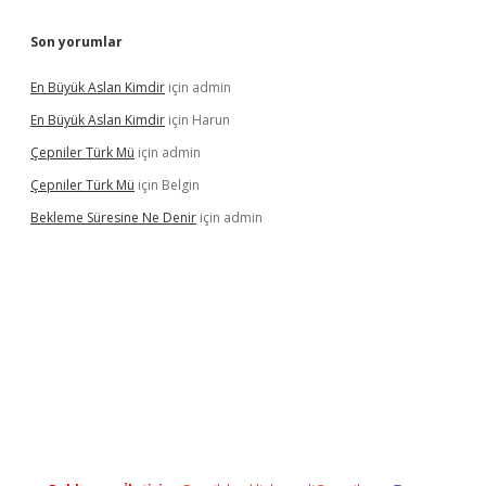
Son yorumlar
En Büyük Aslan Kimdir
için
admin
En Büyük Aslan Kimdir
için
Harun
Çepniler Türk Mü
için
admin
Çepniler Türk Mü
için
Belgin
Bekleme Süresine Ne Denir
için
admin
gir.net