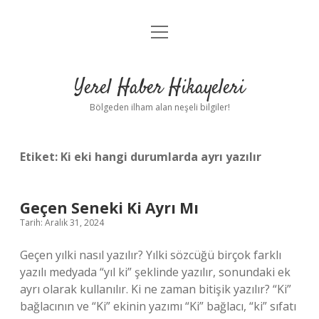
menüyü
Anasayfa
aç
Gizlilik Politikası
Yerel Haber Hikayeleri
Yasal Uyarı
Bölgeden ilham alan neşeli bilgiler!
Hakkımızda
Etiket:
Ki eki hangi durumlarda ayrı yazılır
Geçen Seneki Ki Ayrı Mı
Tarih: Aralık 31, 2024
Geçen yılki nasıl yazılır? Yılki sözcüğü birçok farklı
yazılı medyada “yıl ki” şeklinde yazılır, sonundaki ek
ayrı olarak kullanılır. Ki ne zaman bitişik yazılır? “Ki”
bağlacının ve “Ki” ekinin yazımı “Ki” bağlacı, “ki” sıfatı