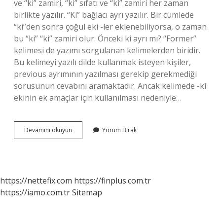
ve “ki” zamiri, “ki” sıfatı ve “ki” zamiri her zaman
birlikte yazılır. “Ki” bağlacı ayrı yazılır. Bir cümlede
“ki”den sonra çoğul eki -ler eklenebiliyorsa, o zaman
bu “ki” “ki” zamiri olur. Önceki ki ayrı mı? “Former”
kelimesi de yazımı sorgulanan kelimelerden biridir.
Bu kelimeyi yazılı dilde kullanmak isteyen kişiler,
previous ayrımının yazılması gerekip gerekmediği
sorusunun cevabını aramaktadır. Ancak kelimede -ki
ekinin ek amaçlar için kullanılması nedeniyle…
Geçen
Devamını okuyun
Yorum Bırak
Seneki
Ki
Ayrı
Mı
https://nettefix.com
https://finplus.com.tr
https://iamo.com.tr
Sitemap