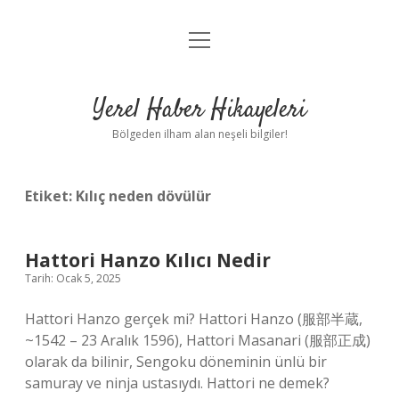
menüyü
Anasayfa
aç
Gizlilik Politikası
Yerel Haber Hikayeleri
Yasal Uyarı
Bölgeden ilham alan neşeli bilgiler!
Hakkımızda
Etiket:
Kılıç neden dövülür
Hattori Hanzo Kılıcı Nedir
Tarih: Ocak 5, 2025
Hattori Hanzo gerçek mi? Hattori Hanzo (服部半蔵,
~1542 – 23 Aralık 1596), Hattori Masanari (服部正成)
olarak da bilinir, Sengoku döneminin ünlü bir
samuray ve ninja ustasıydı. Hattori ne demek?