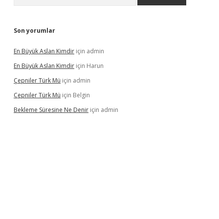
Son yorumlar
En Büyük Aslan Kimdir
için
admin
En Büyük Aslan Kimdir
için
Harun
Çepniler Türk Mü
için
admin
Çepniler Türk Mü
için
Belgin
Bekleme Süresine Ne Denir
için
admin
gir.net