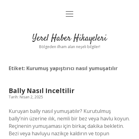
menüyü
Anasayfa
aç
Gizlilik Politikası
Yerel Haber Hikayeleri
Yasal Uyarı
Bölgeden ilham alan neşeli bilgiler!
Hakkımızda
Etiket:
Kurumuş yapıştırıcı nasıl yumuşatılır
Bally Nasıl Inceltilir
Tarih: Nisan 2, 2025
Kuruyan bally nasıl yumuşatılır? Kurutulmuş
bally’nin üzerine ılık, nemli bir bez veya havlu koyun.
Reçinenin yumuşaması için birkaç dakika bekletin.
Bezi veya havluyu nazikçe kaldırın ve topun