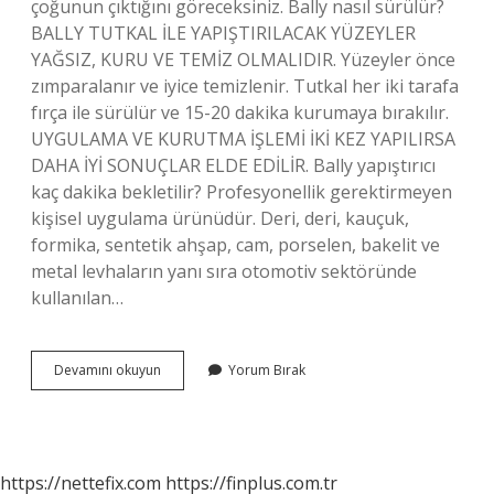
çoğunun çıktığını göreceksiniz. Bally nasıl sürülür?
BALLY TUTKAL İLE YAPIŞTIRILACAK YÜZEYLER
YAĞSIZ, KURU VE TEMİZ OLMALIDIR. Yüzeyler önce
zımparalanır ve iyice temizlenir. Tutkal her iki tarafa
fırça ile sürülür ve 15-20 dakika kurumaya bırakılır.
UYGULAMA VE KURUTMA İŞLEMİ İKİ KEZ YAPILIRSA
DAHA İYİ SONUÇLAR ELDE EDİLİR. Bally yapıştırıcı
kaç dakika bekletilir? Profesyonellik gerektirmeyen
kişisel uygulama ürünüdür. Deri, deri, kauçuk,
formika, sentetik ahşap, cam, porselen, bakelit ve
metal levhaların yanı sıra otomotiv sektöründe
kullanılan…
Bally
Devamını okuyun
Yorum Bırak
Nasıl
Inceltilir
https://nettefix.com
https://finplus.com.tr