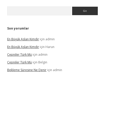
Arama
Son yorumlar
En Büyük Aslan Kimdir
için
admin
En Büyük Aslan Kimdir
için
Harun
Çepniler Türk Mü
için
admin
Çepniler Türk Mü
için
Belgin
Bekleme Süresine Ne Denir
için
admin
rgir.net