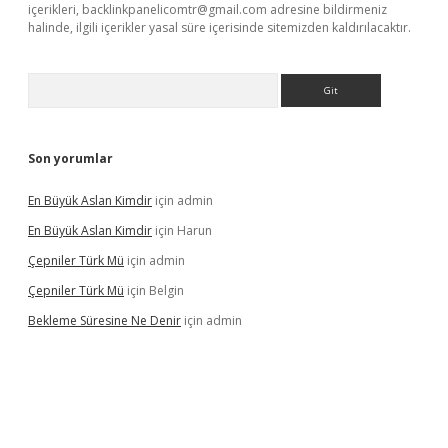
içerikleri,
backlinkpanelicomtr@gmail.com
adresine bildirmeniz
halinde, ilgili içerikler yasal süre içerisinde sitemizden kaldırılacaktır.
Arama
Son yorumlar
En Büyük Aslan Kimdir
için
admin
En Büyük Aslan Kimdir
için
Harun
Çepniler Türk Mü
için
admin
Çepniler Türk Mü
için
Belgin
Bekleme Süresine Ne Denir
için
admin