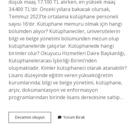
düşük maaş 17.100 TL alırken, en yüksek maaş
34.400 TL’dir. Önceki yıllara bakacak olursak,
Temmuz 2023’te ortalama kütüphane personeli
sayısı 16’dır. Kütüphane memuru olmak için hangi
bölümden alıyor? Kütüphaneciler, üniversitelerin
bilgi ve belge yönetimi bölümünden mezun olup
kütüphanelerde çalışırlar. Kütüphanede hangi
birimler olur? Okuyucu Hizmetleri Daire Başkanlığı,
Kütüphanelerarası İşbirliği Birimi’nden
oluşmaktadır. Kimler kütüphaneci olarak atanabilir?
Lisans düzeyinde eğitim veren yükseköğretim
kurumlarında; bilgi ve belge yönetimi, kütüphane,
arşiv, dokümantasyon ve enformasyon
programlarından birinde lisans derecesine sahip…
Kütüphane
Devamını okuyun
Yorum Bırak
Memurları
Ne
Iş