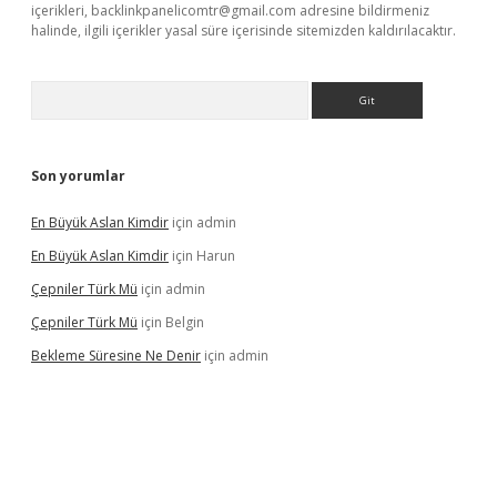
içerikleri,
backlinkpanelicomtr@gmail.com
adresine bildirmeniz
halinde, ilgili içerikler yasal süre içerisinde sitemizden kaldırılacaktır.
Arama
Son yorumlar
En Büyük Aslan Kimdir
için
admin
En Büyük Aslan Kimdir
için
Harun
Çepniler Türk Mü
için
admin
Çepniler Türk Mü
için
Belgin
Bekleme Süresine Ne Denir
için
admin