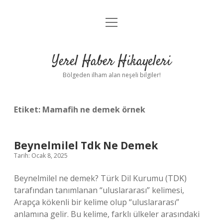
menüyü
Anasayfa
aç
Gizlilik Politikası
Yerel Haber Hikayeleri
Yasal Uyarı
Bölgeden ilham alan neşeli bilgiler!
Hakkımızda
Etiket:
Mamafih ne demek örnek
Beynelmilel Tdk Ne Demek
Tarih: Ocak 8, 2025
Beynelmilel ne demek? Türk Dil Kurumu (TDK)
tarafından tanımlanan “uluslararası” kelimesi,
Arapça kökenli bir kelime olup “uluslararası”
anlamına gelir. Bu kelime, farklı ülkeler arasındaki