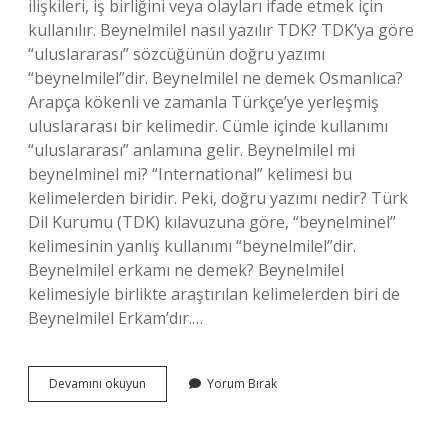
ilişkileri, iş birliğini veya olayları ifade etmek için
kullanılır. Beynelmilel nasıl yazılır TDK? TDK’ya göre
“uluslararası” sözcüğünün doğru yazımı
“beynelmilel”dir. Beynelmilel ne demek Osmanlıca?
Arapça kökenli ve zamanla Türkçe’ye yerleşmiş
uluslararası bir kelimedir. Cümle içinde kullanımı
“uluslararası” anlamına gelir. Beynelmilel mi
beynelminel mi? “International” kelimesi bu
kelimelerden biridir. Peki, doğru yazımı nedir? Türk
Dil Kurumu (TDK) kılavuzuna göre, “beynelminel”
kelimesinin yanlış kullanımı “beynelmilel”dir.
Beynelmilel erkamı ne demek? Beynelmilel
kelimesiyle birlikte araştırılan kelimelerden biri de
Beynelmilel Erkam’dır.…
Beynelmilel
Devamını okuyun
Yorum Bırak
Tdk
Ne
Demek